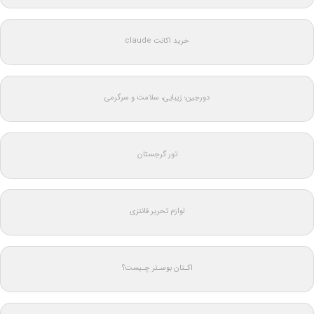
خرید اکانت claude
دورجین؛ زیبایی، سلامت و سرگرمی
تور گرجستان
لوازم تحریر فانتزی
اکـتان بوسـتر چـیست؟