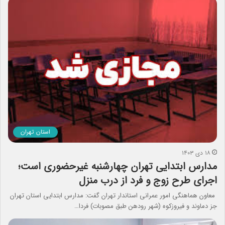
استان تهران
۱۸ دی ۱۴۰۳
مدارس ابتدایی تهران چهارشنبه غیرحضوری است؛
اجرای طرح زوج و فرد از درب منزل
معاون هماهنگی امور عمرانی استاندار تهران گفت: مدارس ابتدایی استان تهران
جز دماوند و فیروزکوه (شهر رودهن طبق مصوبات) فردا…