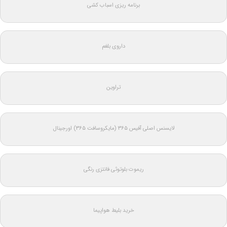
برنامه ریزی اسباب کشی
داروی بلغم
تراوین
لایسنس اصلی آفیس ۳۶۵ (مایکروسافت ۳۶۵) اورجینال
ریموت بلوتوثی فانتزی رنگی
خرید بلیط هواپیما