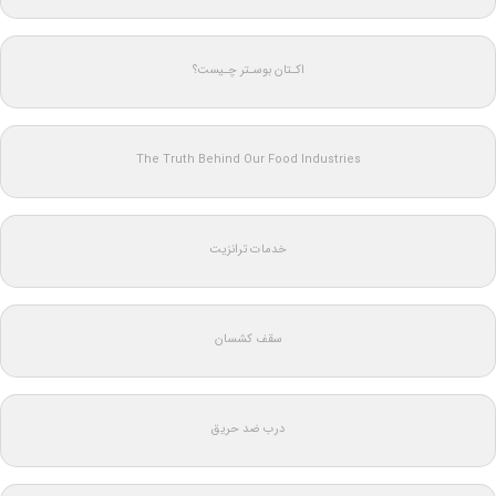
اکـتان بوسـتر چـیست؟
The Truth Behind Our Food Industries
خدمات ترانزیت
سقف کشسان
درب ضد حریق