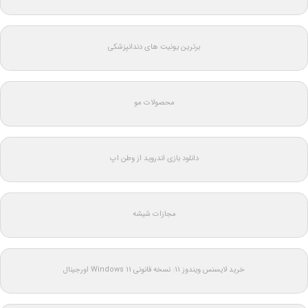
برترین یونیت های دندانپزشکی
محصولات مو
دانلود بازی اندروید از وطن اپ
مجازات شیشه
خرید لایسنس ویندوز 11: نسخه قانونی Windows 11 اورجینال