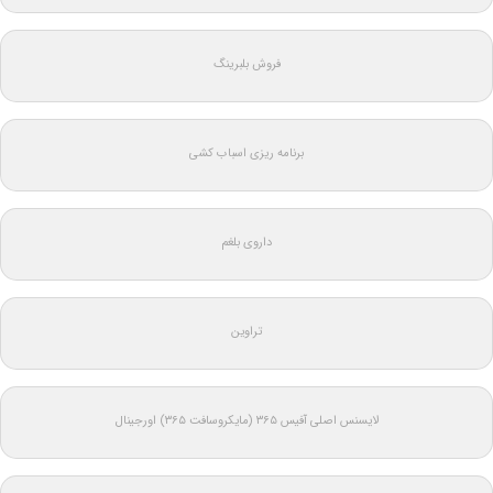
فروش بلبرینگ
برنامه ریزی اسباب کشی
داروی بلغم
تراوین
لایسنس اصلی آفیس ۳۶۵ (مایکروسافت ۳۶۵) اورجینال