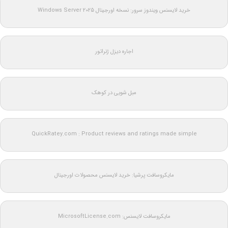
خرید لایسنس ویندوز سرور: نسخه اورجینال Windows Server 2025
اجاره دیزل ژنراتور
مبل شویی در کوهک
QuickRatey.com : Product reviews and ratings made simple
مایکروسافت پرشیا: خرید لایسنس محصولات اورجینال
مایکروسافت لایسنس: MicrosoftLicense.com