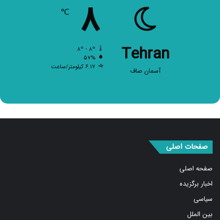
۸
℃
Tehran
۸º - ۸º
۵۷%
۶.۱۷ کیلومتر/ساعت
آسمان صاف
صفحات اصلی
صفحه اصلی
اخبار برگزیده
سیاسی
بین الملل
اجتماعی