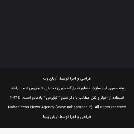
طراحی و اجرا توسط:
آریان وب
تمام حقوق این سایت متعلق به پایگاه خبری تحلیلی « نبأپرس » می باشد .
استفاده از اخبار و نقل مطالب با ذکر منبع "‌ نبأپرس " بلامانع است. ©2021
NabaaPress News Agency (www.nabaapress.ir). All rights reserved
طراحی و اجرا توسط آریان وب!