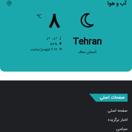
۸
℃
Tehran
۸º - ۸º
۵۷%
۶.۱۷ کیلومتر/ساعت
آسمان صاف
صفحات اصلی
صفحه اصلی
اخبار برگزیده
سیاسی
بین الملل