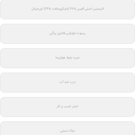
لایسنس اصلی آفیس ۳۶۵ (مایکروسافت ۳۶۵) اورجینال
ریموت بلوتوثی فانتزی رنگی
خرید بلیط هواپیما
درب ضد آب
اخبار کسب و کار
ساک دستی