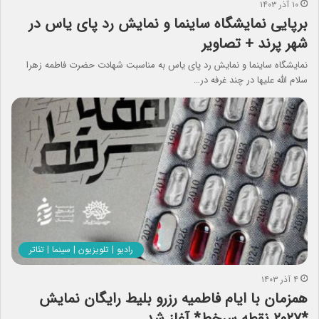
۱۰ آذر ۱۴۰۳
برپایی نمایشگاه ساینما و نمایش رد پای یاس در
شهر پرند + تصاویر
نمایشگاه ساینما و نمایش رد پای یاس به مناسبت شهادت حضرت فاطمه زهرا
سلام الله علیها در چند غرفه در…
رادیو | تلویزیون | سینما | تئاتر
۴ آذر ۱۴۰۳
همزمان با ایام فاطمیه رزرو بلیط رایگان نمایش
*۲۰۲۷ نقطه سرخط* آغاز شد