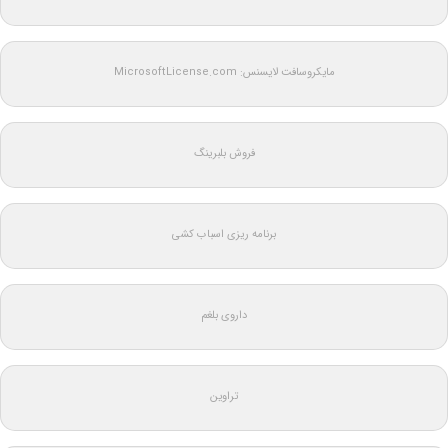
مایکروسافت لایسنس: MicrosoftLicense.com
فروش بلبرینگ
برنامه ریزی اسباب کشی
داروی بلغم
تراوین