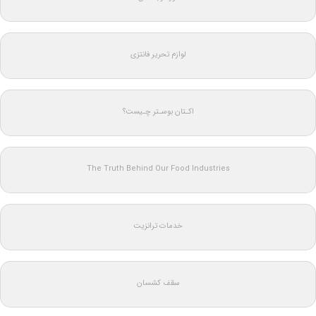
لوازم تحریر فانتزی
اکـتان بوسـتر چـیست؟
The Truth Behind Our Food Industries
خدمات ترانزیت
سقف کشسان