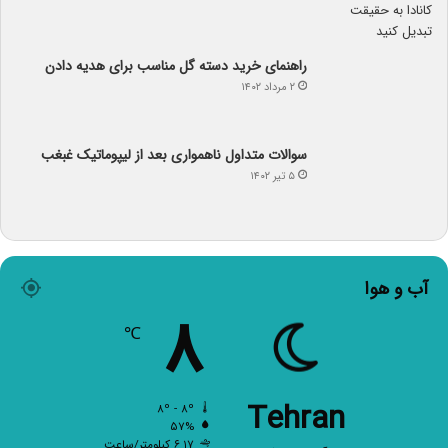
راهنمای خرید دسته گل مناسب برای هدیه دادن
۲ مرداد ۱۴۰۲
سوالات متداول ناهمواری بعد از لیپوماتیک غبغب
۵ تیر ۱۴۰۲
آب و هوا
۸
℃
Tehran
۸º - ۸º
۵۷%
۶.۱۷ کیلومتر/ساعت
آسمان صاف