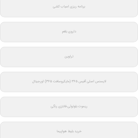
برنامه ریزی اسباب کشی
داروی بلغم
تراوین
لایسنس اصلی آفیس ۳۶۵ (مایکروسافت ۳۶۵) اورجینال
ریموت بلوتوثی فانتزی رنگی
خرید بلیط هواپیما