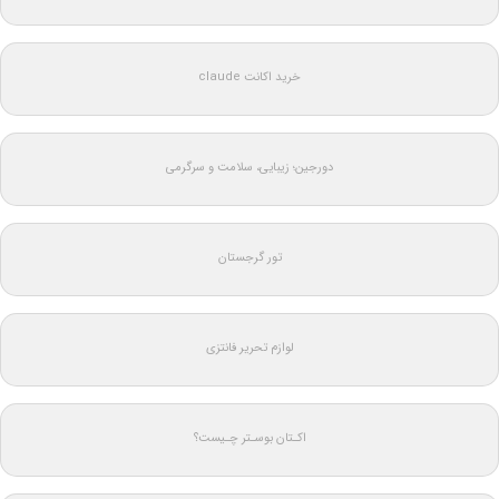
خرید اکانت claude
دورجین؛ زیبایی، سلامت و سرگرمی
تور گرجستان
لوازم تحریر فانتزی
اکـتان بوسـتر چـیست؟