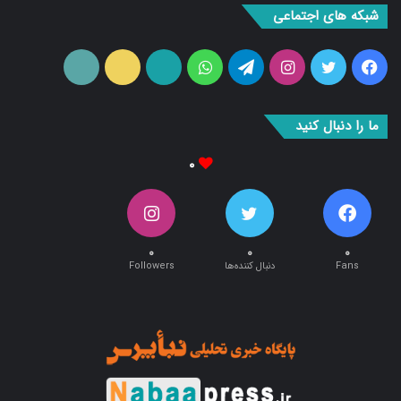
فیس
توییتر
اینستاگرام
تلگرام
واتس
آپارات
ایتا
RSS
بوک
آپ
ما را دنبال کنید
۰
۰
۰
۰
Fans
دنبال کننده‌ها
Followers