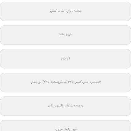
برنامه ریزی اسباب کشی
داروی بلغم
تراوین
لایسنس اصلی آفیس ۳۶۵ (مایکروسافت ۳۶۵) اورجینال
ریموت بلوتوثی فانتزی رنگی
خرید بلیط هواپیما