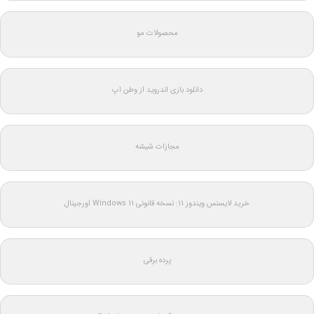
محصولات مو
دانلود بازی اندروید از وطن اپ
مجازات شیشه
خرید لایسنس ویندوز 11: نسخه قانونی Windows 11 اورجینال
پرده برقی