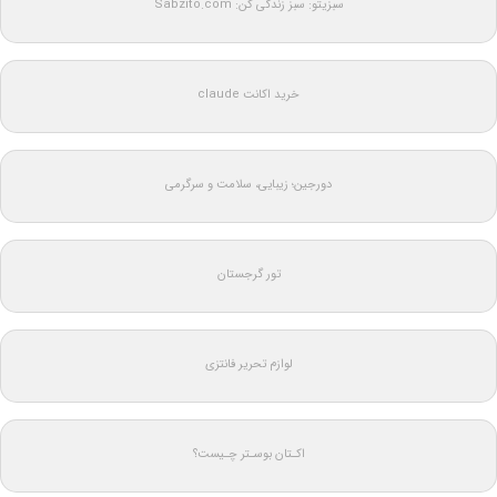
سبزیتو: سبز زندگی کن: Sabzito.com
خرید اکانت claude
دورجین؛ زیبایی، سلامت و سرگرمی
تور گرجستان
لوازم تحریر فانتزی
اکـتان بوسـتر چـیست؟