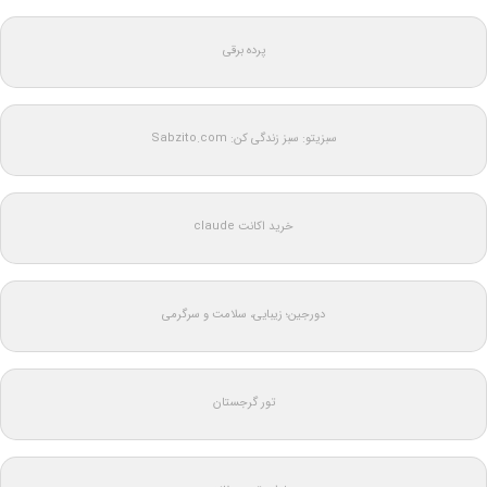
پرده برقی
سبزیتو: سبز زندگی کن: Sabzito.com
خرید اکانت claude
دورجین؛ زیبایی، سلامت و سرگرمی
تور گرجستان