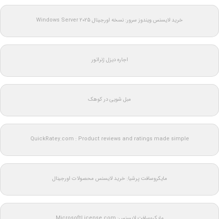
خرید لایسنس ویندوز سرور: نسخه اورجینال Windows Server 2025
اجاره دیزل ژنراتور
مبل شویی در کوهک
QuickRatey.com : Product reviews and ratings made simple
مایکروسافت پرشیا: خرید لایسنس محصولات اورجینال
مایکروسافت لایسنس: MicrosoftLicense.com