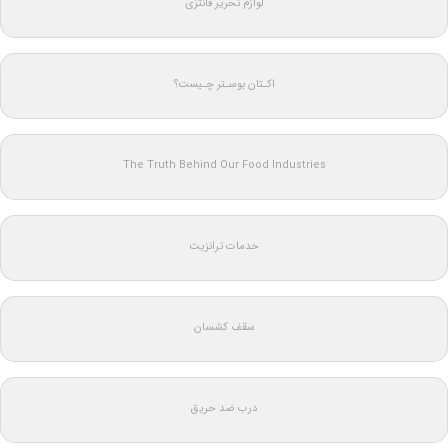
لوازم تحریر فانتزی
اکـتان بوسـتر چـیست؟
The Truth Behind Our Food Industries
خدمات ترانزیت
سقف کشسان
درب ضد حریق