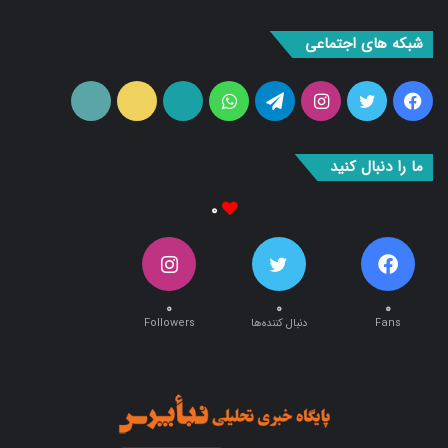
شبکه های اجتماعی
فیس
توییتر
اینستاگرام
تلگرام
واتس
آپارات
ایتا
RSS
بوک
آپ
ما را دنبال کنید
۰
۰
۰
۰
Fans
دنبال کننده‌ها
Followers