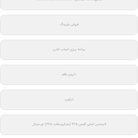
فروش بلبرینگ
برنامه ریزی اسباب کشی
داروی بلغم
تراوین
لایسنس اصلی آفیس ۳۶۵ (مایکروسافت ۳۶۵) اورجینال