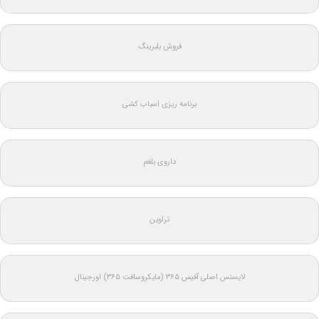
فروش بلبرینگ
برنامه ریزی اسباب کشی
داروی بلغم
تراوین
لایسنس اصلی آفیس ۳۶۵ (مایکروسافت ۳۶۵) اورجینال