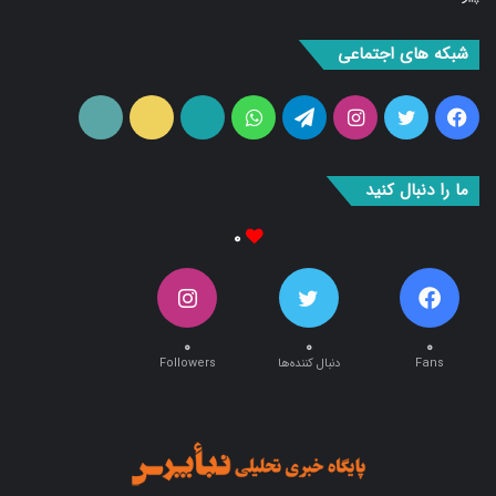
شبکه های اجتماعی
فیس
توییتر
اینستاگرام
تلگرام
واتس
آپارات
ایتا
RSS
بوک
آپ
ما را دنبال کنید
۰
۰
۰
۰
Fans
دنبال کننده‌ها
Followers