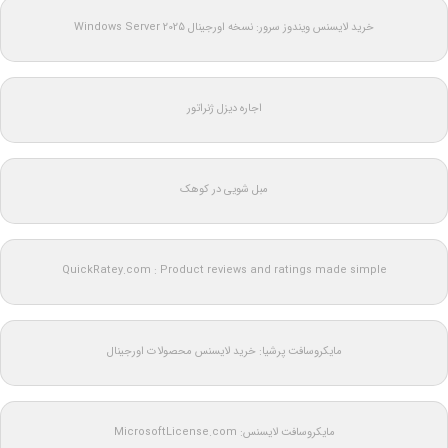
خرید لایسنس ویندوز سرور: نسخه اورجینال Windows Server 2025
اجاره دیزل ژنراتور
مبل شویی در کوهک
QuickRatey.com : Product reviews and ratings made simple
مایکروسافت پرشیا: خرید لایسنس محصولات اورجینال
مایکروسافت لایسنس: MicrosoftLicense.com