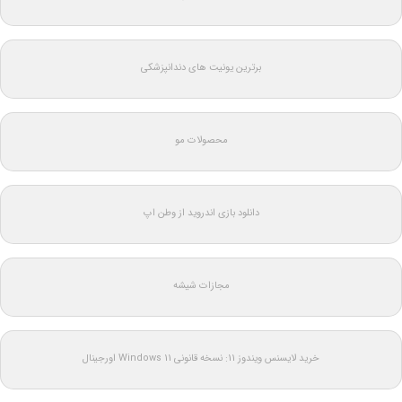
برترین یونیت های دندانپزشکی
محصولات مو
دانلود بازی اندروید از وطن اپ
مجازات شیشه
خرید لایسنس ویندوز 11: نسخه قانونی Windows 11 اورجینال