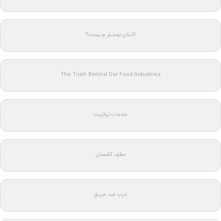
اکـتان بوسـتر چـیست؟
The Truth Behind Our Food Industries
خدمات ترانزیت
سقف کشسان
درب ضد حریق