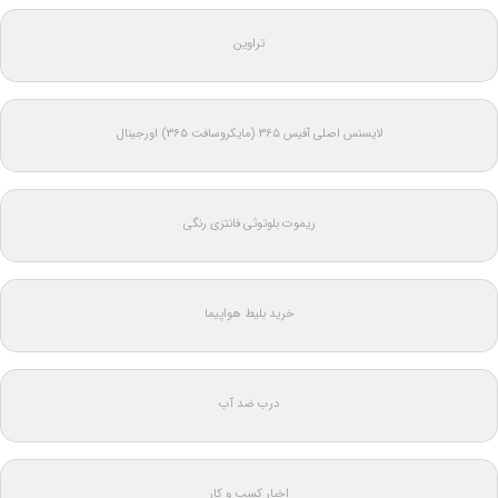
تراوین
لایسنس اصلی آفیس ۳۶۵ (مایکروسافت ۳۶۵) اورجینال
ریموت بلوتوثی فانتزی رنگی
خرید بلیط هواپیما
درب ضد آب
اخبار کسب و کار