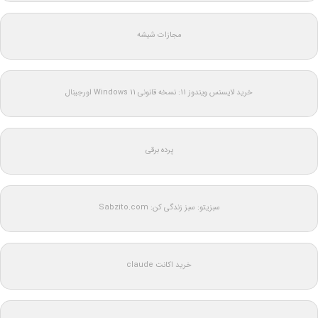
مجازات شیشه
خرید لایسنس ویندوز 11: نسخه قانونی Windows 11 اورجینال
پرده برقی
سبزیتو: سبز زندگی کن: Sabzito.com
خرید اکانت claude