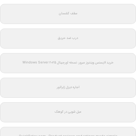
سقف کشسان
درب ضد حریق
خرید لایسنس ویندوز سرور: نسخه اورجینال Windows Server 2025
اجاره دیزل ژنراتور
مبل شویی در کوهک