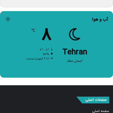
آب و هوا
۸
℃
Tehran
۸º - ۸º
۵۷%
۶.۱۷ کیلومتر/ساعت
آسمان صاف
صفحات اصلی
صفحه اصلی
اخبار برگزیده