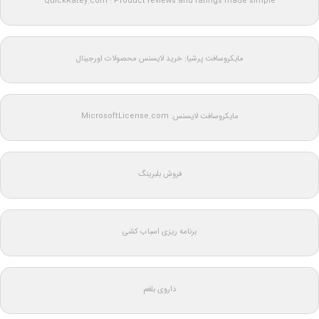
QuickRatey.com : Product reviews and ratings made simple
مایکروسافت پرشیا: خرید لایسنس محصولات اورجینال
مایکروسافت لایسنس: MicrosoftLicense.com
فروش بلبرینگ
برنامه ریزی اسباب کشی
داروی بلغم