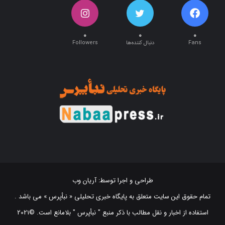
۰
۰
۰
Fans
دنبال کننده‌ها
Followers
طراحی و اجرا توسط:
آریان وب
تمام حقوق این سایت متعلق به پایگاه خبری تحلیلی « نبأپرس » می باشد .
استفاده از اخبار و نقل مطالب با ذکر منبع "‌ نبأپرس " بلامانع است. ©2021
NabaaPress News Agency (www.nabaapress.ir). All rights reserved