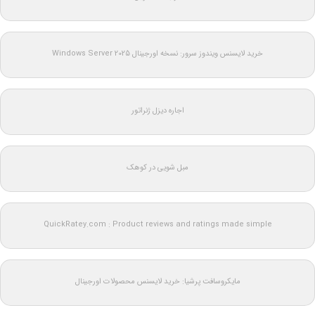
خرید لایسنس ویندوز سرور: نسخه اورجینال Windows Server 2025
اجاره دیزل ژنراتور
مبل شویی در کوهک
QuickRatey.com : Product reviews and ratings made simple
مایکروسافت پرشیا: خرید لایسنس محصولات اورجینال