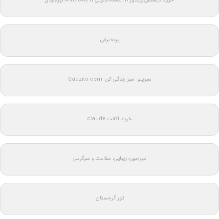
خرید لایسنس ویندوز 11: نسخه قانونی Windows 11 اورجینال
پرده برقی
سبزیتو: سبز زندگی کن: Sabzito.com
خرید اکانت claude
دورجین؛ زیبایی، سلامت و سرگرمی
تور گرجستان