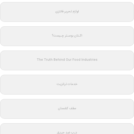
لوازم تحریر فانتزی
اکـتان بوسـتر چـیست؟
The Truth Behind Our Food Industries
خدمات ترانزیت
سقف کشسان
درب ضد حریق