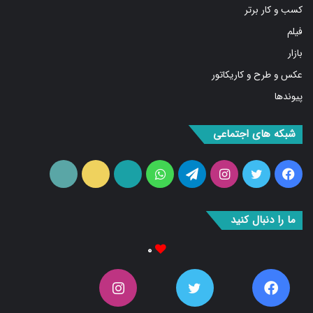
فیلم
بازار
عکس و طرح و کاریکاتور
پیوندها
شبکه های اجتماعی
فیس
توییتر
اینستاگرام
تلگرام
واتس
آپارات
ایتا
RSS
بوک
آپ
ما را دنبال کنید
۰
۰
۰
۰
Fans
دنبال کننده‌ها
Followers