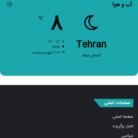
۸
℃
Tehran
۸º - ۸º
۵۷%
۶.۱۷ کیلومتر/ساعت
آسمان صاف
صفحات اصلی
صفحه اصلی
اخبار برگزیده
سیاسی
بین الملل