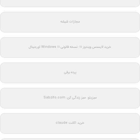
مجازات شیشه
خرید لایسنس ویندوز 11: نسخه قانونی Windows 11 اورجینال
پرده برقی
سبزیتو: سبز زندگی کن: Sabzito.com
خرید اکانت claude