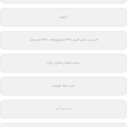
تراوین
لایسنس اصلی آفیس ۳۶۵ (مایکروسافت ۳۶۵) اورجینال
ریموت بلوتوثی فانتزی رنگی
خرید بلیط هواپیما
درب ضد آب