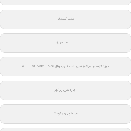
سقف کشسان
درب ضد حریق
خرید لایسنس ویندوز سرور: نسخه اورجینال Windows Server 2025
اجاره دیزل ژنراتور
مبل شویی در کوهک