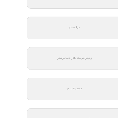
دیگ بخار
برترین یونیت های دندانپزشکی
محصولات مو