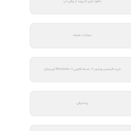
دانلود بازی اندروید از وطن اپ
مجازات شیشه
خرید لایسنس ویندوز 11: نسخه قانونی Windows 11 اورجینال
پرده برقی