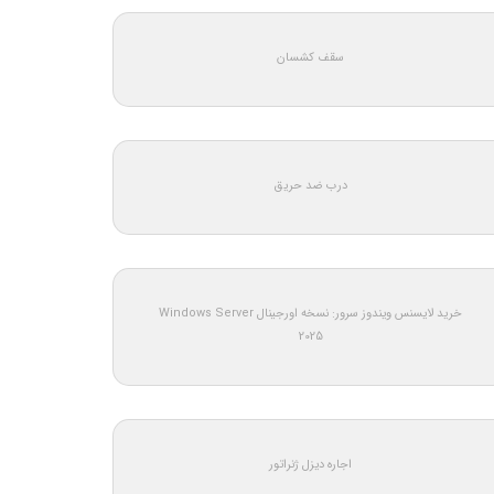
سقف کشسان
درب ضد حریق
خرید لایسنس ویندوز سرور: نسخه اورجینال Windows Server
2025
اجاره دیزل ژنراتور