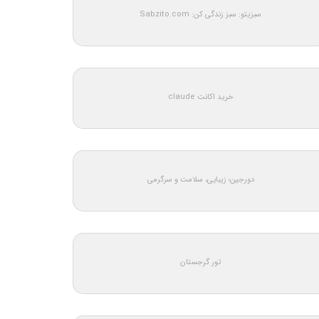
سبزیتو: سبز زندگی کن: Sabzito.com
خرید اکانت claude
دورجین؛ زیبایی، سلامت و سرگرمی
تور گرجستان