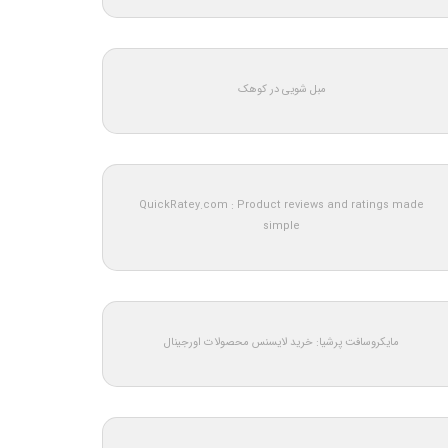
مبل شویی در کوهک
QuickRatey.com : Product reviews and ratings made
simple
مایکروسافت پرشیا: خرید لایسنس محصولات اورجینال