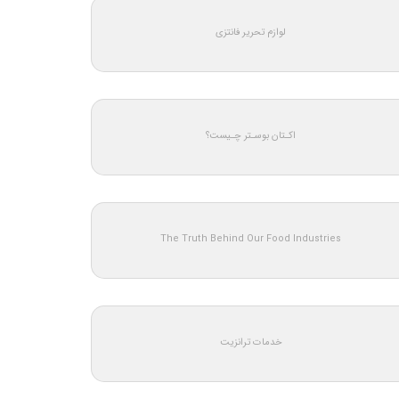
لوازم تحریر فانتزی
اکـتان بوسـتر چـیست؟
The Truth Behind Our Food Industries
خدمات ترانزیت