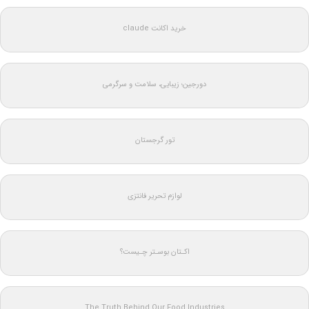
خرید اکانت claude
دورجین؛ زیبایی، سلامت و سرگرمی
تور گرجستان
لوازم تحریر فانتزی
اکـتان بوسـتر چـیست؟
The Truth Behind Our Food Industries