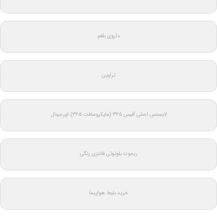
داروی بلغم
تراوین
لایسنس اصلی آفیس ۳۶۵ (مایکروسافت ۳۶۵) اورجینال
ریموت بلوتوثی فانتزی رنگی
خرید بلیط هواپیما