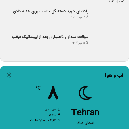
راهنمای خرید دسته گل مناسب برای هدیه دادن
۲ مرداد ۱۴۰۲
سوالات متداول ناهمواری بعد از لیپوماتیک غبغب
۵ تیر ۱۴۰۲
آب و هوا
۸
℃
Tehran
۸º - ۸º
۵۷%
۶.۱۷ کیلومتر/ساعت
آسمان صاف