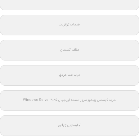
خدمات ترانزیت
سقف کشسان
درب ضد حریق
خرید لایسنس ویندوز سرور: نسخه اورجینال Windows Server 2025
اجاره دیزل ژنراتور