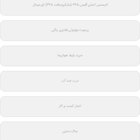
لایسنس اصلی آفیس ۳۶۵ (مایکروسافت ۳۶۵) اورجینال
ریموت بلوتوثی فانتزی رنگی
خرید بلیط هواپیما
درب ضد آب
اخبار کسب و کار
ساک دستی