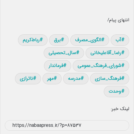
انتهای پیام/
آب
الگوی_مصرف
برق
رباط‌کریم
رضا_آقاعلیخانی
سال_تحصیلی
شورای_فرهنگ_عمومی
فرماندار
فرهنگ_سازی
مدرسه
مهر
ناترازی
وحدت
لینک خبر: