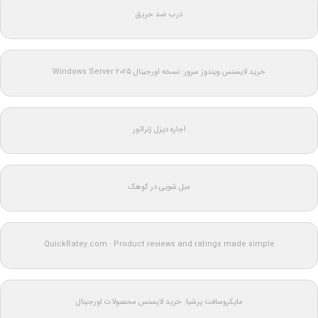
درب ضد حریق
خرید لایسنس ویندوز سرور: نسخه اورجینال Windows Server 2025
اجاره دیزل ژنراتور
مبل شویی در کوهک
QuickRatey.com : Product reviews and ratings made simple
مایکروسافت پرشیا: خرید لایسنس محصولات اورجینال