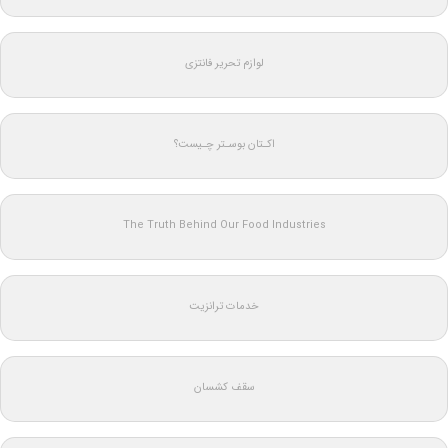
لوازم تحریر فانتزی
اکـتان بوسـتر چـیست؟
The Truth Behind Our Food Industries
خدمات ترانزیت
سقف کشسان