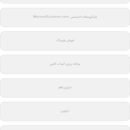
مایکروسافت لایسنس: MicrosoftLicense.com
فروش بلبرینگ
برنامه ریزی اسباب کشی
داروی بلغم
تراوین