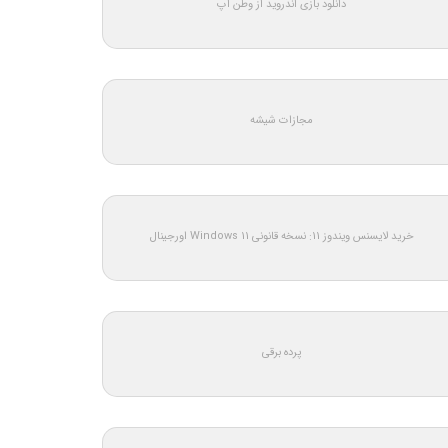
دانلود بازی اندروید از وطن اپ
مجازات شیشه
خرید لایسنس ویندوز 11: نسخه قانونی Windows 11 اورجینال
پرده برقی