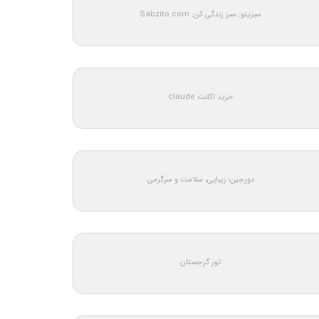
سبزیتو: سبز زندگی کن: Sabzito.com
خرید اکانت claude
دورجین؛ زیبایی، سلامت و سرگرمی
تور گرجستان