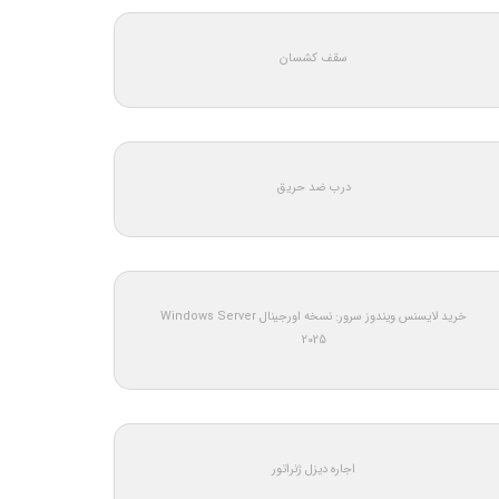
سقف کشسان
درب ضد حریق
خرید لایسنس ویندوز سرور: نسخه اورجینال Windows Server
2025
اجاره دیزل ژنراتور