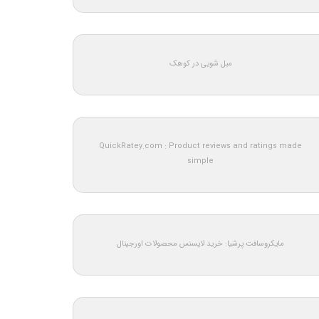
مبل شویی در کوهک
QuickRatey.com : Product reviews and ratings made
simple
مایکروسافت پرشیا: خرید لایسنس محصولات اورجینال