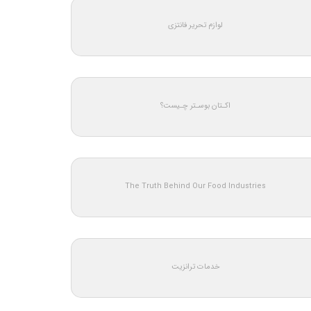
لوازم تحریر فانتزی
اکـتان بوسـتر چـیست؟
The Truth Behind Our Food Industries
خدمات ترانزیت