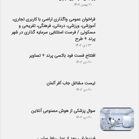
21 بهمن 1402
فراخوان عمومی واگذاری اراضی با کاربری تجاری،
آموزشی، ورزشی، درمانی، فرهنگی، تفریحی و
مسکونی / فرصت استثنایی سرمایه گذاری در شهر
پرند + طرح
23 دی 1402
افتتاح فست فود باکسی پرند + تصاویر
20 دی 1402
لیست مشاغل جاب آفر آلمان
20 دی 1402
سوال پزشکی از هوش مصنوعی آنلاین
20 دی 1402
فیزیوتراپی بعد از عمل رباط صلیبی