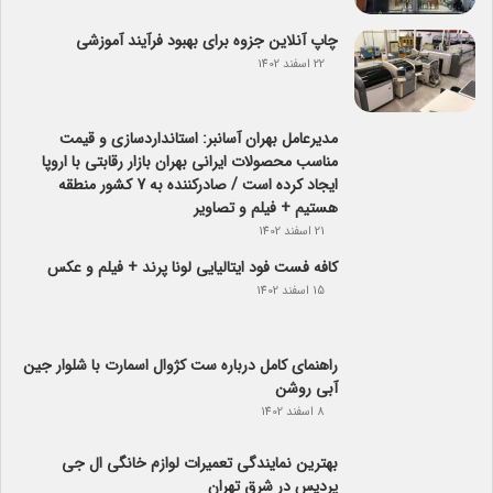
چاپ آنلاین جزوه برای بهبود فرآیند آموزشی
22 اسفند 1402
مدیرعامل بهران آسانبر: استانداردسازی و قیمت
مناسب محصولات ایرانی بهران بازار رقابتی با اروپا
ایجاد کرده است / صادرکننده به 7 کشور منطقه
هستیم + فیلم و تصاویر
21 اسفند 1402
کافه فست فود ایتالیایی لونا پرند + فیلم و عکس
15 اسفند 1402
راهنمای کامل درباره ست کژوال اسمارت با شلوار جین
آبی روشن
8 اسفند 1402
بهترین نمایندگی تعمیرات لوازم خانگی ال جی
پردیس در شرق تهران