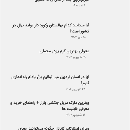
8 آذر 1402
آیا می­دانید کدام نهالستان رکورد دار تولید نهال­ در
کشور است؟
10 مهر 1402
معرفی بهترین کرم پودر مخملی
29 شهریور 1402
آیا در استان اردبیل می توانیم باغ بادام راه اندازی
کنیم؟
28 شهریور 1402
بهترین مارک دریل چکشی بازار + راهنمای خرید و
معرفی قابلیت ها
14 شهریور 1402
ویزای استارتاپ کانادا: چگونه می‌توانید رویای