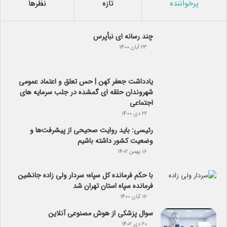
پرخواننده
تازه
نظرها
چند رسانه ای نبأپرس
23 آبان 1400
یادداشت جعفر کهن | حس تعلق و اعتماد عمومی
شهروندان حلقه ای گمشده در جلب سرمایه های
اجتماعی
22 دی 1400
رئیسی: باید روایت صحیحی از پیشرفت‌ها و
وضعیت کشور داشته باشیم
16 بهمن 1402
با حکم فرمانده کل سپاه؛ سردار ولی زاده جانشین
فرمانده سپاه استان تهران شد
16 آبان 1400
سوال پزشکی از هوش مصنوعی آنلاین
20 دی 1402