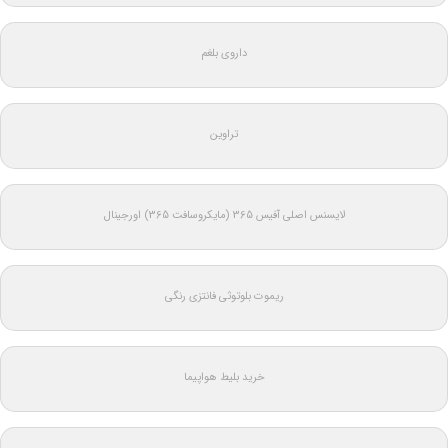
داروی بلغم
تراوین
لایسنس اصلی آفیس 365 (مایکروسافت 365) اورجینال
ریموت بلوتوثی فانتزی رنگی
خرید بلیط هواپیما