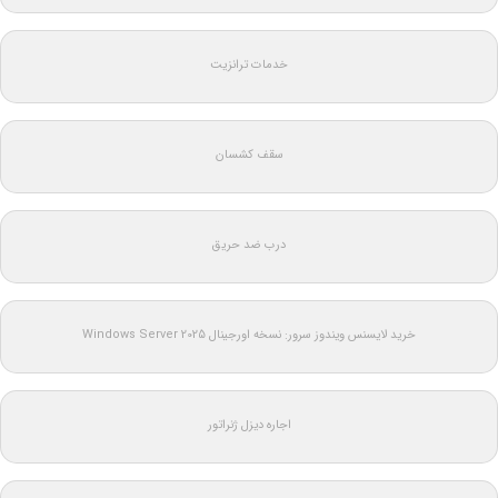
خدمات ترانزیت
سقف کشسان
درب ضد حریق
خرید لایسنس ویندوز سرور: نسخه اورجینال Windows Server 2025
اجاره دیزل ژنراتور