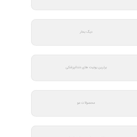
دیگ بخار
برترین یونیت های دندانپزشکی
محصولات مو