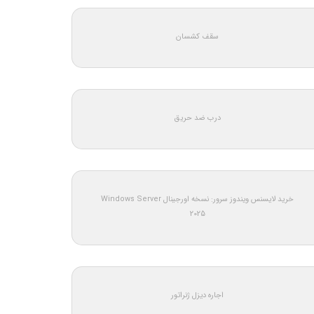
سقف کشسان
درب ضد حریق
خرید لایسنس ویندوز سرور: نسخه اورجینال Windows Server
2025
اجاره دیزل ژنراتور