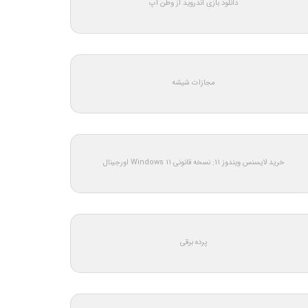
دانلود بازی اندروید از وطن اپ
مجازات شیشه
خرید لایسنس ویندوز 11: نسخه قانونی Windows 11 اورجینال
پرده برقی