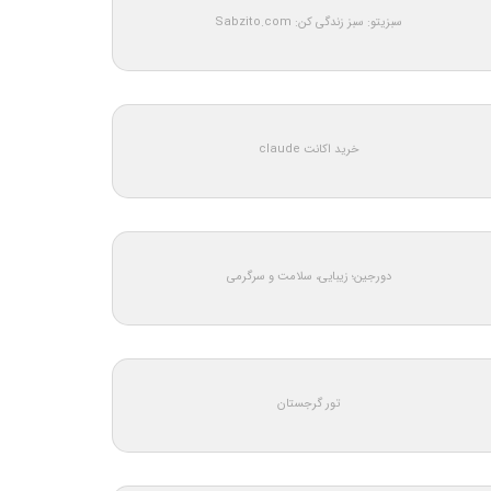
سبزیتو: سبز زندگی کن: Sabzito.com
خرید اکانت claude
دورجین؛ زیبایی، سلامت و سرگرمی
تور گرجستان