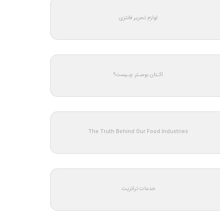
لوازم تحریر فانتزی
اکـتان بوسـتر چـیست؟
The Truth Behind Our Food Industries
خدمات ترانزیت