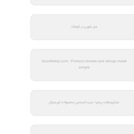
مبل شویی در کوهک
QuickRatey.com : Product reviews and ratings made
simple
مایکروسافت پرشیا: خرید لایسنس محصولات اورجینال