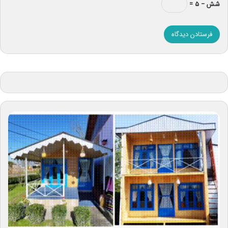
شش − ۵ =