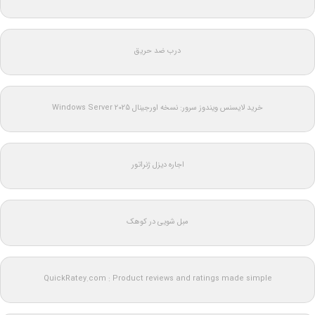
درب ضد حریق
خرید لایسنس ویندوز سرور: نسخه اورجینال Windows Server 2025
اجاره دیزل ژنراتور
مبل شویی در کوهک
QuickRatey.com : Product reviews and ratings made simple