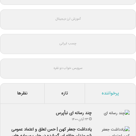
آموزش ارز دیجیتال
چسب ایرانی
سرویس خواب دو نفره
پرخواننده
تازه
نظرها
چند رسانه ای نبأپرس
۲۳ آبان ۱۴۰۰
یادداشت جعفر کهن | حس تعلق و اعتماد عمومی
شهروندان حلقه ای گمشده در جلب سرمایه های