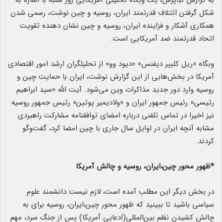
به گزارش نبأپرس، یک وبگاه تحلیلی آمریکایی روز شنبه با اشاره به
شکل گرفتن ائتلاف قدرتمند ایران، روسیه و چین نوشت، رسمی شدن
همکاری آشکار و فزاینده ایران، روسیه و چین نشان دهنده تقویت
اتحاد قدرتمند ضد آمریکایی است.
وبگاه «ریل کلییر دیفنس» «دیود وو» از تحلیلگران ارشد امور اقتصادی
آمریکا در بخش‌هایی از این گزارش نوشت، ایران با حمایت چین و
روسیه وارد دور جدید مذاکرات وین می‌شود. آیت الله «سید ابراهیم
رئیسی» رئیس جمهور ایران و «ولادیمیر پوتین» رئیس جمهور روسیه
نیز اخیرا در تماس تلفنی درباره امضای توافقنامه مشارکت راهبردی
مشابه آنچه ایران در اوایل سال جاری با چین امضا کرد، گفت‌وگو
کردند.
*ظهور محور چین،ایران، روسیه و چالش آمریکا
در بخش دیگر این مطلب آمده است، لازم نیست دانشمند علوم
سیاسی باشید تا ببینید که ظهور محور چین،ایران، روسیه برای به
چالش کشیدن نظم بین‌المللی(ادعایی آمریکا) پس از جنگ سرد، مهم