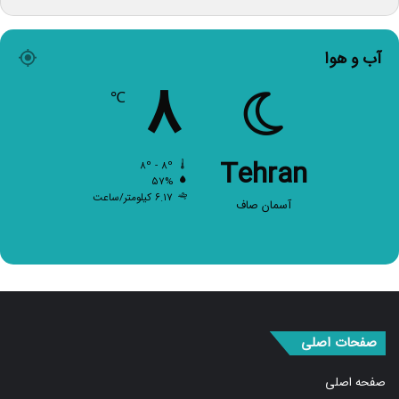
آب و هوا
۸
℃
Tehran
۸º - ۸º
۵۷%
۶.۱۷ کیلومتر/ساعت
آسمان صاف
صفحات اصلی
صفحه اصلی
اخبار برگزیده