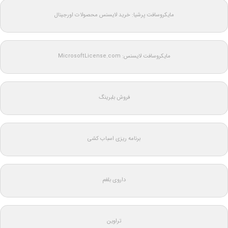
مایکروسافت پرشیا: خرید لایسنس محصولات اورجینال
مایکروسافت لایسنس: MicrosoftLicense.com
فروش بلبرینگ
برنامه ریزی اسباب کشی
داروی بلغم
تراوین