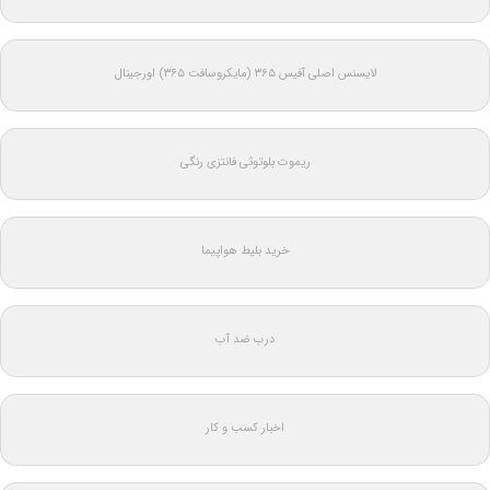
لایسنس اصلی آفیس ۳۶۵ (مایکروسافت ۳۶۵) اورجینال
ریموت بلوتوثی فانتزی رنگی
خرید بلیط هواپیما
درب ضد آب
اخبار کسب و کار