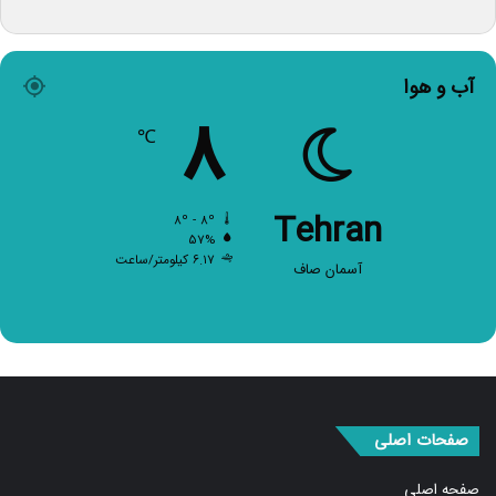
آب و هوا
۸
℃
Tehran
۸º - ۸º
۵۷%
۶.۱۷ کیلومتر/ساعت
آسمان صاف
صفحات اصلی
صفحه اصلی