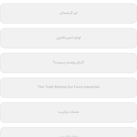
تور گرجستان
لوازم تحریر فانتزی
اکـتان بوسـتر چـیست؟
The Truth Behind Our Food Industries
خدمات ترانزیت
سقف کشسان