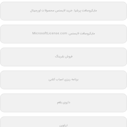
مایکروسافت پرشیا: خرید لایسنس محصولات اورجینال
مایکروسافت لایسنس: MicrosoftLicense.com
فروش بلبرینگ
برنامه ریزی اسباب کشی
داروی بلغم
تراوین