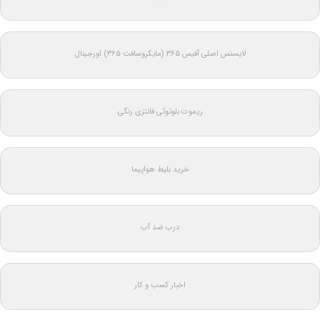
لایسنس اصلی آفیس ۳۶۵ (مایکروسافت ۳۶۵) اورجینال
ریموت بلوتوثی فانتزی رنگی
خرید بلیط هواپیما
درب ضد آب
اخبار کسب و کار