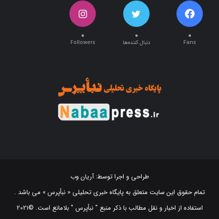
۰
۰
۰
Fans
دنبال کننده‌ها
Followers
طراحی و اجرا توسط:
آریان وب
تمام حقوق این سایت متعلق به پایگاه خبری تحلیلی « نبأپرس » می باشد .
استفاده از اخبار و نقل مطالب با ذکر منبع "‌ نبأپرس " بلامانع است. ©2021
NabaaPress News Agency (www.nabaapress.ir). All rights reserved