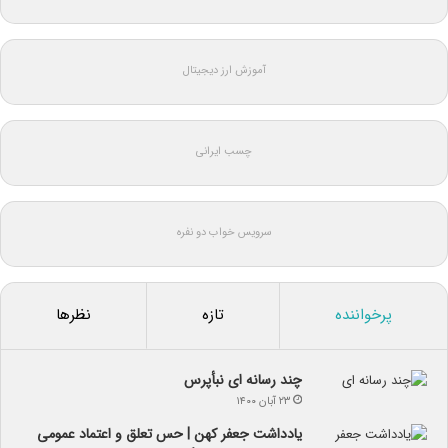
آموزش ارز دیجیتال
چسب ایرانی
سرویس خواب دو نفره
پرخواننده
تازه
نظرها
چند رسانه ای نبأپرس
۲۳ آبان ۱۴۰۰
یادداشت جعفر کهن | حس تعلق و اعتماد عمومی