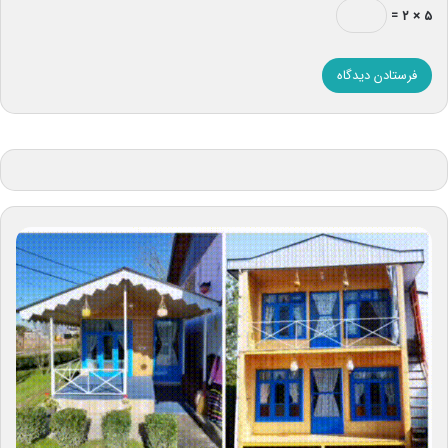
۵ × ۲ =