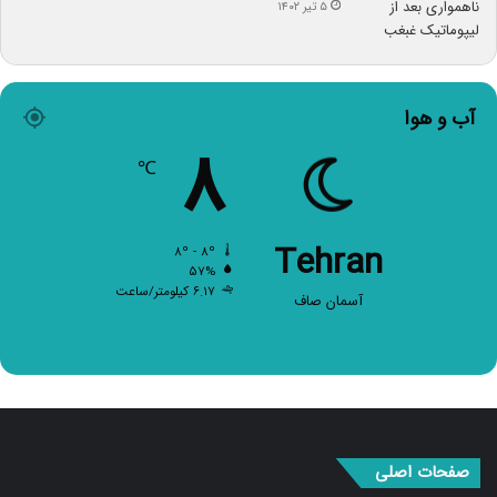
۵ تیر ۱۴۰۲
آب و هوا
۸
℃
Tehran
۸º - ۸º
۵۷%
۶.۱۷ کیلومتر/ساعت
آسمان صاف
صفحات اصلی