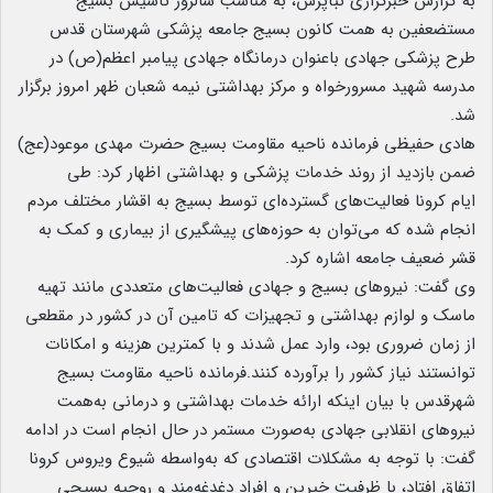
به گزارش خبرگزاری نبأپرس، به مناسب سالروز تاسیس بسیج
مستضعفین به همت کانون بسیج جامعه پزشکی شهرستان قدس
طرح پزشکی جهادی با‌عنوان درمانگاه جهادی پیامبر اعظم(ص) در
مدرسه شهید مسرورخواه و مرکز بهداشتی نیمه شعبان ظهر امروز برگزار
شد.
هادی حفیظی فرمانده ناحیه مقاومت بسیج حضرت مهدی موعود(عج)
ضمن بازدید از روند خدمات پزشکی و بهداشتی اظهار کرد: طی
ایام کرونا فعالیت‌‌های گسترده‌ای توسط بسیج به اقشار مختلف مردم
انجام شده که می‌توان به حوزه‌های پیشگیری از بیماری و کمک به
قشر ضعیف جامعه اشاره کرد.
وی گفت: نیروهای بسیج و جهادی فعالیت‌های متعددی مانند تهیه
ماسک و لوازم بهداشتی و تجهیزات که تامین آن در کشور در مقطعی
از زمان ضروری بود، وارد عمل شدند و با کمترین هزینه و امکانات
توانستند نیاز کشور را برآورده کنند.فرمانده ناحیه مقاومت بسیج
شهرقدس با بیان اینکه ارائه خدمات بهداشتی و درمانی به‌همت
نیروهای انقلابی جهادی به‌صورت مستمر در حال انجام است در ادامه
گفت: با توجه به مشکلات اقتصادی که به‌واسطه شیوع ویروس کرونا
اتفاق افتاد، با ظرفیت خیرین و افراد دغدغه‌مند و روحیه بسیجی