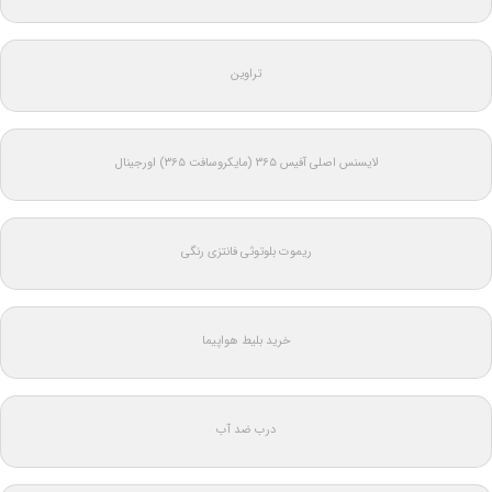
تراوین
لایسنس اصلی آفیس ۳۶۵ (مایکروسافت ۳۶۵) اورجینال
ریموت بلوتوثی فانتزی رنگی
خرید بلیط هواپیما
درب ضد آب