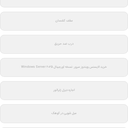
سقف کشسان
درب ضد حریق
خرید لایسنس ویندوز سرور: نسخه اورجینال Windows Server 2025
اجاره دیزل ژنراتور
مبل شویی در کوهک