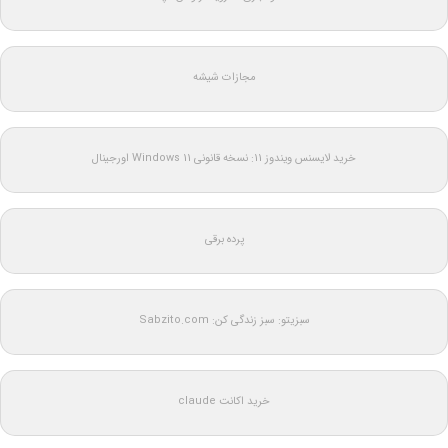
مجازات شیشه
خرید لایسنس ویندوز 11: نسخه قانونی Windows 11 اورجینال
پرده برقی
سبزیتو: سبز زندگی کن: Sabzito.com
خرید اکانت claude