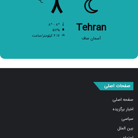
۸
Tehran
۸º - ۸º
۵۷%
۶.۱۷ کیلومتر/ساعت
آسمان صاف
صفحات اصلی
صفحه اصلی
اخبار برگزیده
سیاسی
بین الملل
اجتماعی