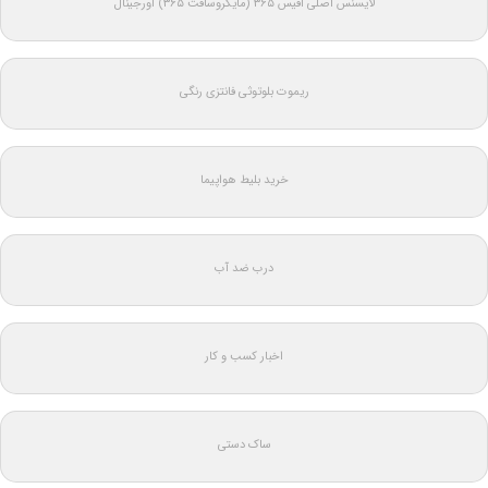
لایسنس اصلی آفیس ۳۶۵ (مایکروسافت ۳۶۵) اورجینال
ریموت بلوتوثی فانتزی رنگی
خرید بلیط هواپیما
درب ضد آب
اخبار کسب و کار
ساک دستی