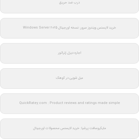
درب ضد حریق
خرید لایسنس ویندوز سرور: نسخه اورجینال Windows Server 2025
اجاره دیزل ژنراتور
مبل شویی در کوهک
QuickRatey.com : Product reviews and ratings made simple
مایکروسافت پرشیا: خرید لایسنس محصولات اورجینال