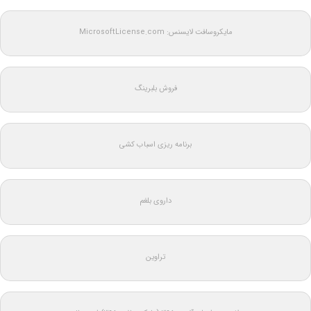
مایکروسافت لایسنس: MicrosoftLicense.com
فروش بلبرینگ
برنامه ریزی اسباب کشی
داروی بلغم
تراوین