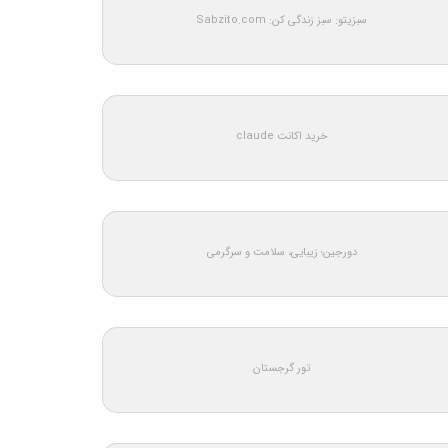
سبزیتو: سبز زندگی کن: Sabzito.com
خرید اکانت claude
دورجین؛ زیبایی، سلامت و سرگرمی
تور گرجستان