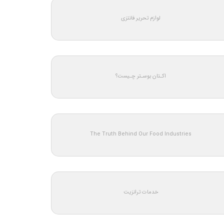
لوازم تحریر فانتزی
اکـتان بوسـتر چـیست؟
The Truth Behind Our Food Industries
خدمات ترانزیت