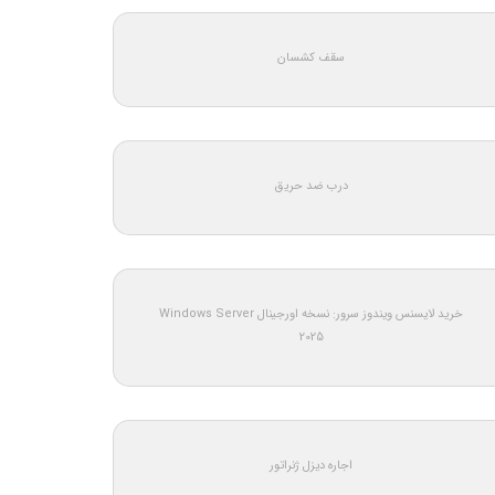
سقف کشسان
درب ضد حریق
خرید لایسنس ویندوز سرور: نسخه اورجینال Windows Server
2025
اجاره دیزل ژنراتور