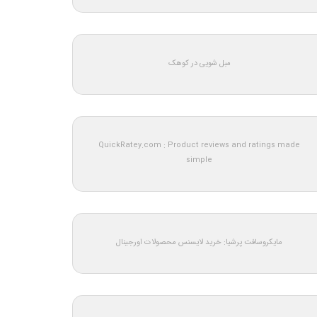
مبل شویی در کوهک
QuickRatey.com : Product reviews and ratings made
simple
مایکروسافت پرشیا: خرید لایسنس محصولات اورجینال