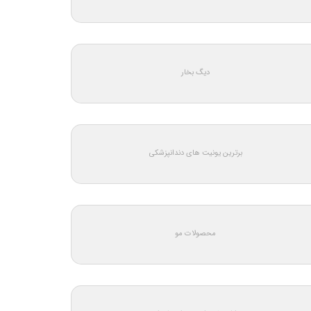
دیگ بخار
برترین یونیت های دندانپزشکی
محصولات مو