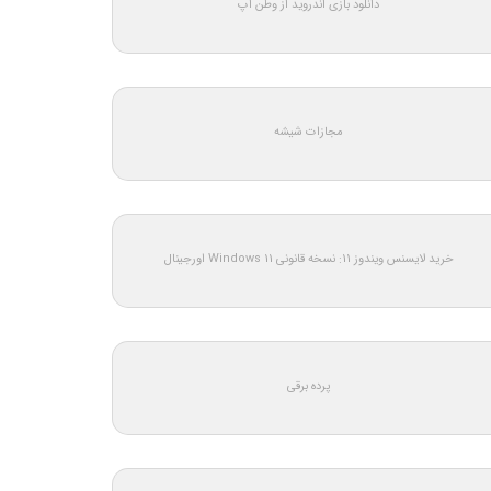
دانلود بازی اندروید از وطن اپ
مجازات شیشه
خرید لایسنس ویندوز 11: نسخه قانونی Windows 11 اورجینال
پرده برقی