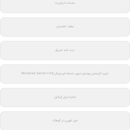
خدمات ترانزیت
سقف کشسان
درب ضد حریق
خرید لایسنس ویندوز سرور: نسخه اورجینال Windows Server 2025
اجاره دیزل ژنراتور
مبل شویی در کوهک