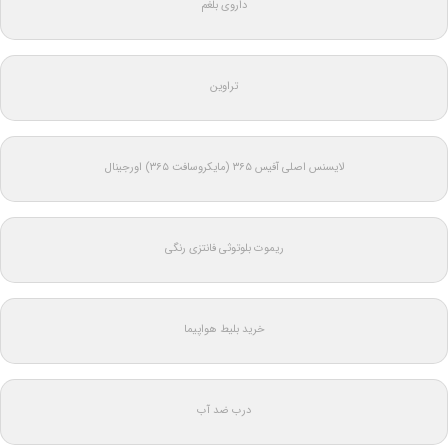
داروی بلغم
تراوین
لایسنس اصلی آفیس ۳۶۵ (مایکروسافت ۳۶۵) اورجینال
ریموت بلوتوثی فانتزی رنگی
خرید بلیط هواپیما
درب ضد آب