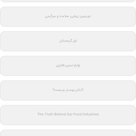
دورجین؛ زیبایی، سلامت و سرگرمی
تور گرجستان
لوازم تحریر فانتزی
اکـتان بوسـتر چـیست؟
The Truth Behind Our Food Industries