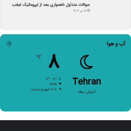
سوالات متداول ناهمواری بعد از لیپوماتیک غبغب
۵ تیر ۱۴۰۲
آب و هوا
۸
℃
Tehran
۸º - ۸º
۵۷%
۶.۱۷ کیلومتر/ساعت
آسمان صاف
صفحات اصلی