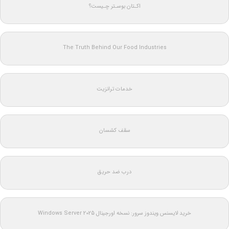
اکـتان بوسـتر چـیست؟
The Truth Behind Our Food Industries
خدمات ترانزیت
سقف کشسان
درب ضد حریق
خرید لایسنس ویندوز سرور: نسخه اورجینال Windows Server 2025