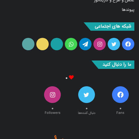
پیوندها
شبکه های اجتماعی
فیس
توییتر
اینستاگرام
تلگرام
واتس
آپارات
ایتا
RSS
بوک
آپ
ما را دنبال کنید
۰
۰
۰
۰
Fans
دنبال کننده‌ها
Followers