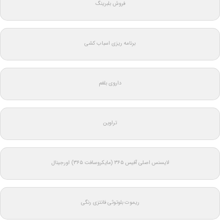
فروش بلبرینگ
برنامه ریزی اسباب کشی
داروی بلغم
تراوین
لایسنس اصلی آفیس ۳۶۵ (مایکروسافت ۳۶۵) اورجینال
ریموت بلوتوثی فانتزی رنگی