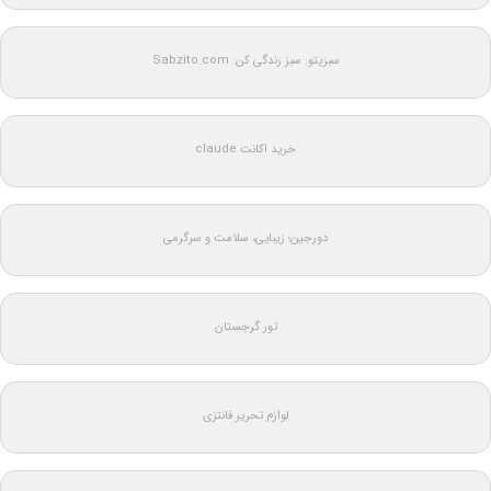
سبزیتو: سبز زندگی کن: Sabzito.com
خرید اکانت claude
دورجین؛ زیبایی، سلامت و سرگرمی
تور گرجستان
لوازم تحریر فانتزی