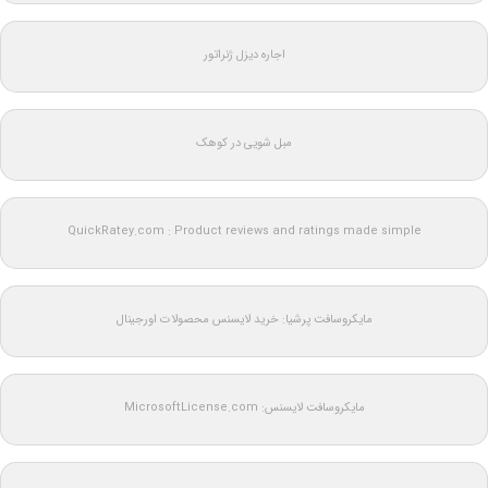
اجاره دیزل ژنراتور
مبل شویی در کوهک
QuickRatey.com : Product reviews and ratings made simple
مایکروسافت پرشیا: خرید لایسنس محصولات اورجینال
مایکروسافت لایسنس: MicrosoftLicense.com