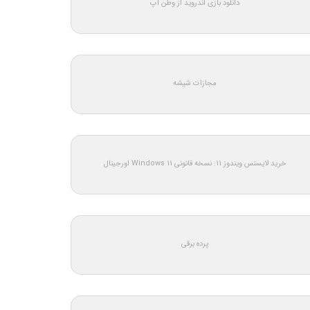
دانلود بازی اندروید از وطن اپ
مجازات شیشه
خرید لایسنس ویندوز 11: نسخه قانونی Windows 11 اورجینال
پرده برقی