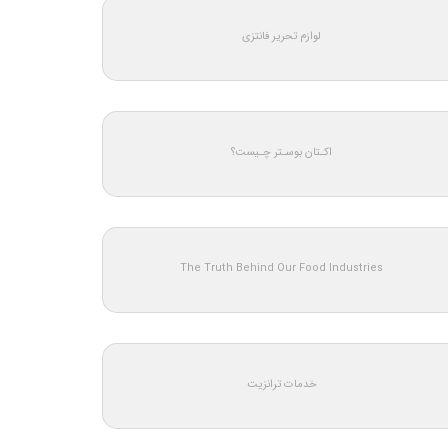
لوازم تحریر فانتزی
اکـتان بوسـتر چـیست؟
The Truth Behind Our Food Industries
خدمات ترانزیت