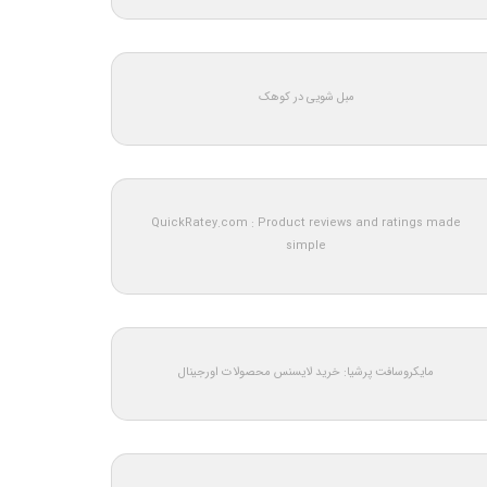
مبل شویی در کوهک
QuickRatey.com : Product reviews and ratings made
simple
مایکروسافت پرشیا: خرید لایسنس محصولات اورجینال