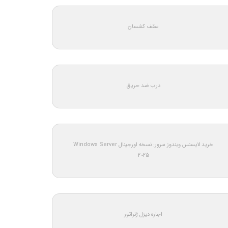
سقف کشسان
درب ضد حریق
خرید لایسنس ویندوز سرور: نسخه اورجینال Windows Server
2025
اجاره دیزل ژنراتور