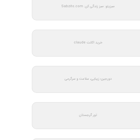
سبزیتو: سبز زندگی کن: Sabzito.com
خرید اکانت claude
دورجین؛ زیبایی، سلامت و سرگرمی
تور گرجستان