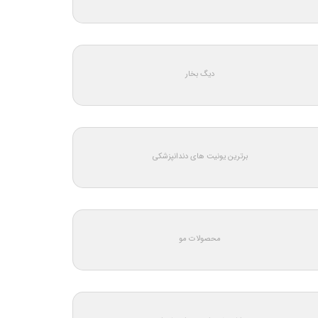
دیگ بخار
برترین یونیت های دندانپزشکی
محصولات مو