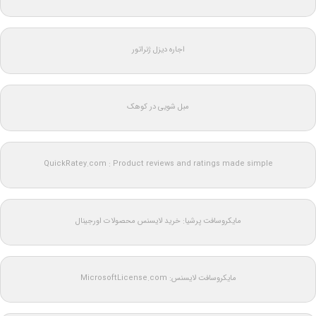
اجاره دیزل ژنراتور
مبل شویی در کوهک
QuickRatey.com : Product reviews and ratings made simple
مایکروسافت پرشیا: خرید لایسنس محصولات اورجینال
مایکروسافت لایسنس: MicrosoftLicense.com