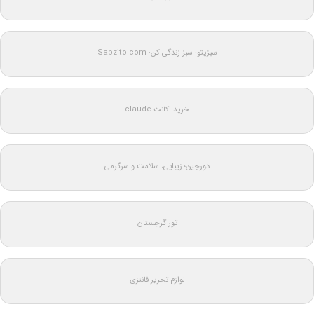
سبزیتو: سبز زندگی کن: Sabzito.com
خرید اکانت claude
دورجین؛ زیبایی، سلامت و سرگرمی
تور گرجستان
لوازم تحریر فانتزی