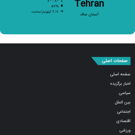
Tehran
۸º - ۸º
۵۷%
۶.۱۷ کیلومتر/ساعت
آسمان صاف
صفحات اصلی
صفحه اصلی
اخبار برگزیده
سیاسی
بین الملل
اجتماعی
اقتصادی
ورزشی