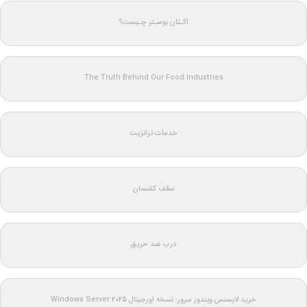
اکـتان بوسـتر چـیست؟
The Truth Behind Our Food Industries
خدمات ترانزیت
سقف کشسان
درب ضد حریق
خرید لایسنس ویندوز سرور: نسخه اورجینال Windows Server 2025