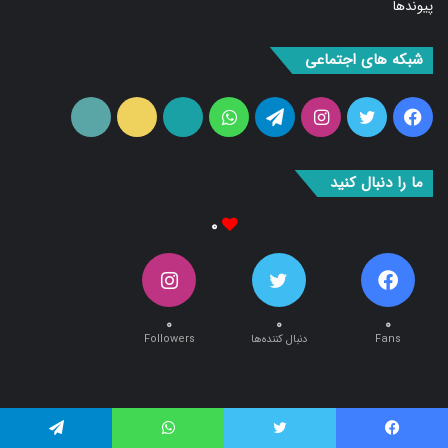
پیوندها
شبکه های اجتماعی
فیس
توییتر
اینستاگرام
تلگرام
واتس
آپارات
ایتا
RSS
بوک
آپ
ما را دنبال کنید
۰
۰
۰
۰
Fans
دنبال کننده‌ها
Followers
فیس بوک
توییتر
واتس آپ
تلگرام