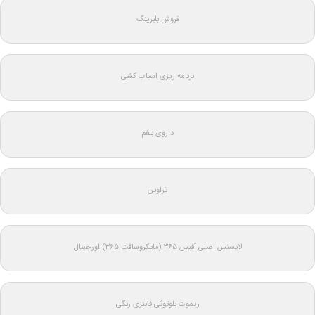
فروش بلبرینگ
برنامه ریزی اسباب کشی
داروی بلغم
تراوین
لایسنس اصلی آفیس ۳۶۵ (مایکروسافت ۳۶۵) اورجینال
ریموت بلوتوثی فانتزی رنگی