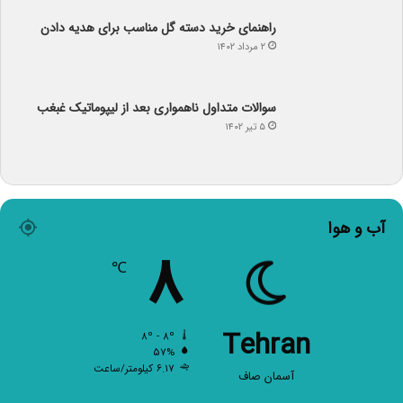
راهنمای خرید دسته گل مناسب برای هدیه دادن
۲ مرداد ۱۴۰۲
سوالات متداول ناهمواری بعد از لیپوماتیک غبغب
۵ تیر ۱۴۰۲
آب و هوا
۸
℃
Tehran
۸º - ۸º
۵۷%
۶.۱۷ کیلومتر/ساعت
آسمان صاف