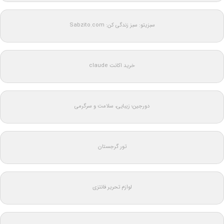
سبزیتو: سبز زندگی کن: Sabzito.com
خرید اکانت claude
دورجین؛ زیبایی، سلامت و سرگرمی
تور گرجستان
لوازم تحریر فانتزی