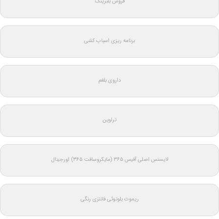
فروش بلبرینگ
برنامه ریزی اسباب کشی
داروی بلغم
تراوین
لایسنس اصلی آفیس ۳۶۵ (مایکروسافت ۳۶۵) اورجینال
ریموت بلوتوثی فانتزی رنگی