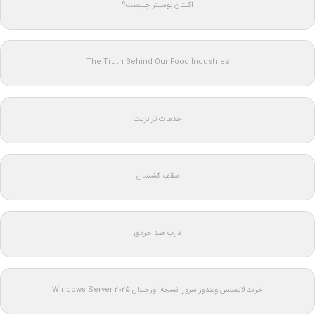
اکـتان بوسـتر چـیست؟
The Truth Behind Our Food Industries
خدمات ترانزیت
سقف کشسان
درب ضد حریق
خرید لایسنس ویندوز سرور: نسخه اورجینال Windows Server 2025