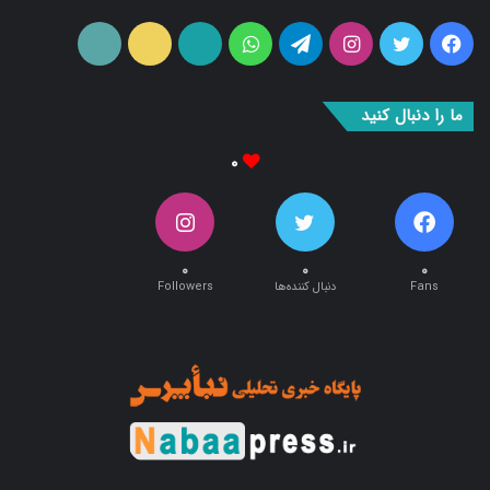
شبکه های اجتماعی
فیس
توییتر
اینستاگرام
تلگرام
واتس
آپارات
ایتا
RSS
بوک
آپ
ما را دنبال کنید
۰
۰
۰
۰
Fans
دنبال کننده‌ها
Followers