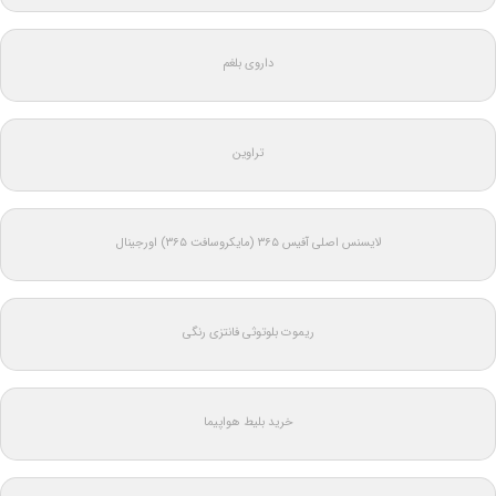
داروی بلغم
تراوین
لایسنس اصلی آفیس ۳۶۵ (مایکروسافت ۳۶۵) اورجینال
ریموت بلوتوثی فانتزی رنگی
خرید بلیط هواپیما