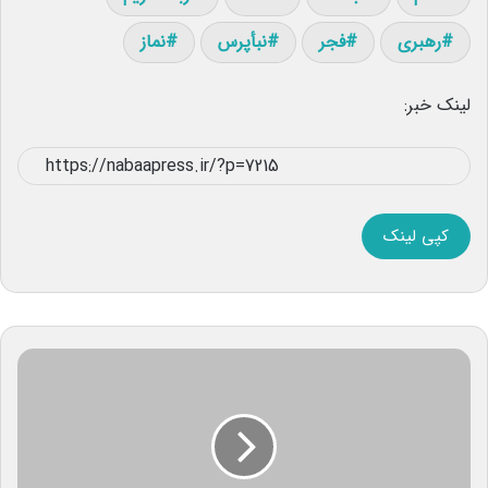
رهبری
فجر
نبأپرس
نماز
لینک خبر:
کپی لینک