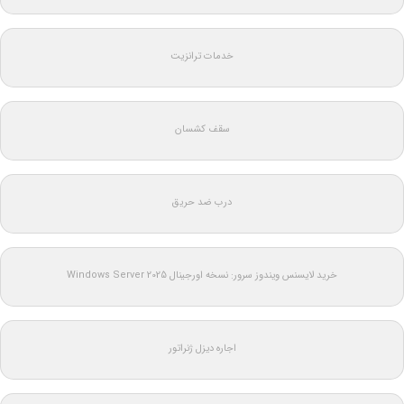
خدمات ترانزیت
سقف کشسان
درب ضد حریق
خرید لایسنس ویندوز سرور: نسخه اورجینال Windows Server 2025
اجاره دیزل ژنراتور