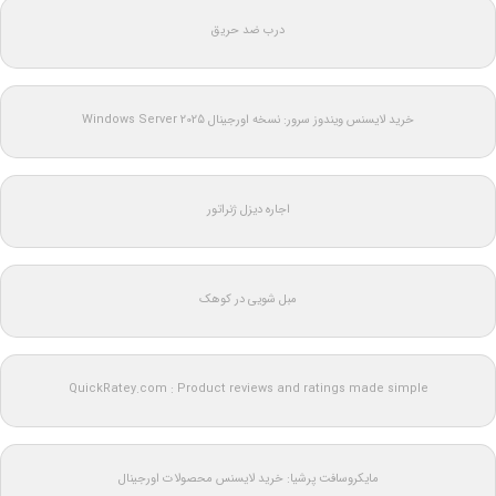
درب ضد حریق
خرید لایسنس ویندوز سرور: نسخه اورجینال Windows Server 2025
اجاره دیزل ژنراتور
مبل شویی در کوهک
QuickRatey.com : Product reviews and ratings made simple
مایکروسافت پرشیا: خرید لایسنس محصولات اورجینال