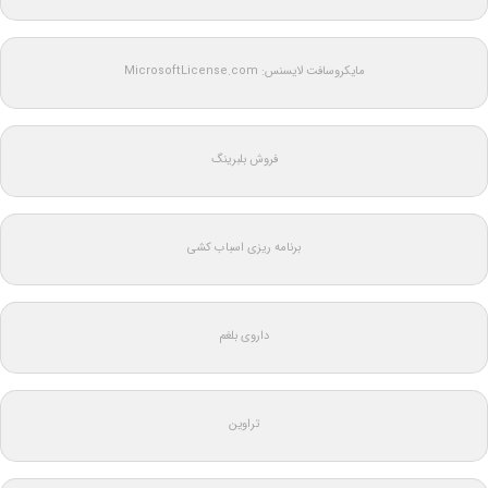
مایکروسافت لایسنس: MicrosoftLicense.com
فروش بلبرینگ
برنامه ریزی اسباب کشی
داروی بلغم
تراوین