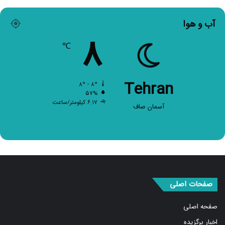
آب و هوا
۸
℃
Tehran
۸º - ۸º
۵۷%
۶.۱۷ کیلومتر/ساعت
آسمان صاف
صفحات اصلی
صفحه اصلی
اخبار برگزیده