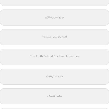
لوازم تحریر فانتزی
اکـتان بوسـتر چـیست؟
The Truth Behind Our Food Industries
خدمات ترانزیت
سقف کشسان