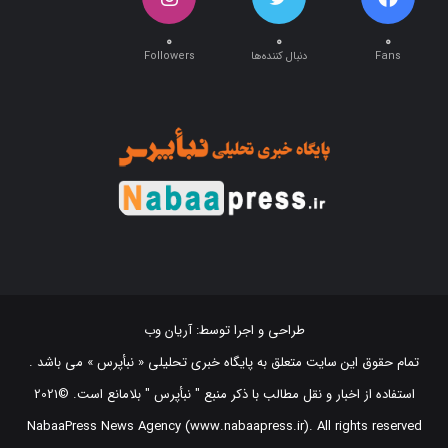
۰
۰
۰
Fans
دنبال کننده‌ها
Followers
طراحی و اجرا توسط:
آریان وب
تمام حقوق این سایت متعلق به پایگاه خبری تحلیلی « نبأپرس » می باشد .
استفاده از اخبار و نقل مطالب با ذکر منبع "‌ نبأپرس " بلامانع است. ©2021
NabaaPress News Agency (www.nabaapress.ir). All rights reserved
طراحی و اجرا توسط آریان وب!