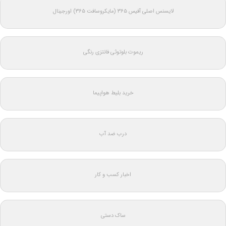
لایسنس اصلی آفیس ۳۶۵ (مایکروسافت ۳۶۵) اورجینال
ریموت بلوتوثی فانتزی رنگی
خرید بلیط هواپیما
درب ضد آب
اخبار کسب و کار
ساک دستی