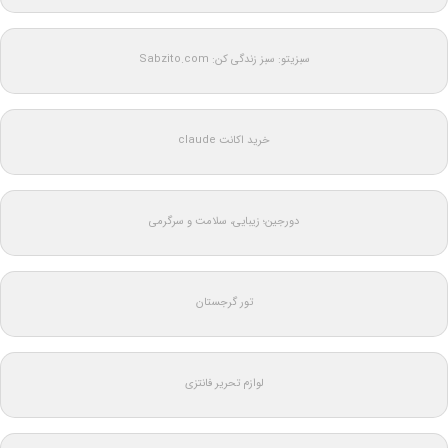
سبزیتو: سبز زندگی کن: Sabzito.com
خرید اکانت claude
دورجین؛ زیبایی، سلامت و سرگرمی
تور گرجستان
لوازم تحریر فانتزی