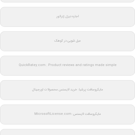
اجاره دیزل ژنراتور
مبل شویی در کوهک
QuickRatey.com : Product reviews and ratings made simple
مایکروسافت پرشیا: خرید لایسنس محصولات اورجینال
مایکروسافت لایسنس: MicrosoftLicense.com