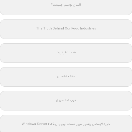
اکـتان بوسـتر چـیست؟
The Truth Behind Our Food Industries
خدمات ترانزیت
سقف کشسان
درب ضد حریق
خرید لایسنس ویندوز سرور: نسخه اورجینال Windows Server 2025