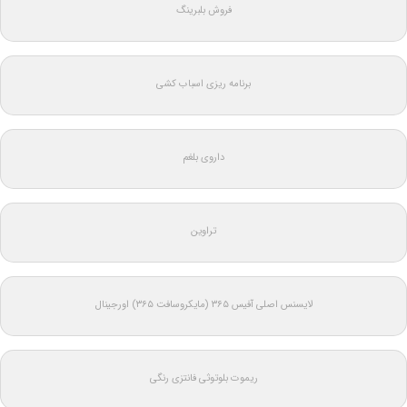
فروش بلبرینگ
برنامه ریزی اسباب کشی
داروی بلغم
تراوین
لایسنس اصلی آفیس ۳۶۵ (مایکروسافت ۳۶۵) اورجینال
ریموت بلوتوثی فانتزی رنگی