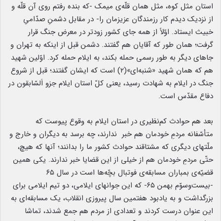
استان مثل کوه، مثل همان قلّه‌ی میمک -که بنده رفتم روی آن قلّه و
از نزدیک دیدم کار رزمندگان عزیزمان را- در مقابل دشمنِ صدّامیِ
خبیث ایستاد. اوّلاً از همه‌ جای کشور زودتر در معرض جنگ قرار
گرفت؛ همان‌ طور که آقایان هم گفتند. دشمن قبل از اینکه به تهران و
جاهای دیگر به طور رسمی حمله بکند، به ایلام حمله کرد. اوّلین شهید
هم که همان شهید «شنبه‌ای»(۲) است که ایشان گفتند؛ قبل از شروع
جنگ در ایلام به شهادت رسید، یعنی کلّ استان ایلام جزو اَلسّابقون در
دفاع مقدّس است.
بعد هم حوادث کم‌نظیری در استان ایلام به وقوع پیوست که
متأسّفانه مردمِ خودمان هم خبر ندارند، چه برسد به دیگران و خارج و
ملّتهای دیگری که مشتاقند حوادث کشور ما را بدانند؛ آنها که هیچ،
حتّی مردمِ خودمان هم از خیلی از این قضایا خبر ندارند. یکی همین
قضیّه‌ی بمباران مسابقه‌ی فوتبال بچّه‌ها است در سال ۶۵
-بیست‌وسوّم بهمن ۶۵- که این جوانهای ایلامی، دو تیم ایلامی برای
بزرگداشت و به یادبود هفتمین سال پیروزی انقلاب، یک مسابقه‌ای به
این عنوان درست کردند و تعدادی از مردم هم جمع شدند، تماشا