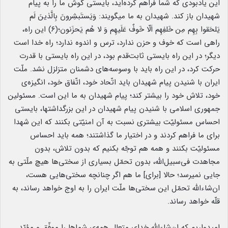
این یادبودی که شما فراهم کرده‌اید، بایستی گوش ما را به پیام
شهیدان باز کند. شهیدان به ما میگویند: وَیَستَبشِرونَ بِالَّذینَ لَم
یَلحَقوا بِهِم مِن خَلفِهِم اَلّا خَوفٌ عَلَیهِم وَ لا هُم یَحزَنون؛(۶) این راه،
راهی است که خوف و حزن ندارد، ترس و اندوه ندارد؛ راه خدا است
دیگر؛ در این راه بایستی ثابت‌قدم بود، در این راه بایستی با قدرت
حرکت کرد، در این راه باید با وسوسه‌های دشمنان متزلزل نشد. ملّت
ایران با شنیدن پیام شهیدان باید اتّحاد خود، اتّفاق خود، انگیزه‌ی
خود، تلاش خود را بیشتر کند؛ پیام شهیدان به ما این است. مسئولین
جمهوری اسلامی با شنیدن پیام شهیدان در این بزرگداشتها، بایستی
احساس مسئولیّت بیشتری نسبت به آن امنیّتی بکنند که این شهدا
برای ما فراهم کردند و در اختیار ما گذاشتند؛ همه باید احساس
مسئولیّت بکنند و همه هم توجّه بکنیم که بدون تلاش، بدون
مجاهدت فی‌سبیل‌الله، بدون تحمّل بسیاری از سختی‌ها هیچ ملّتی به
جایی نمیرسد؛ حالا [برای] ما هم اگر چنانچه سختی‌هایی هست،
ان‌شاءالله تحمّل این سختی‌ها ملّت ایران را به اوج خواهد رساند، به
قلّه خواهد رساند.
امیدواریم که ان‌شاءالله خدای متعال همه‌ی شماها را موفّق و مؤیّد