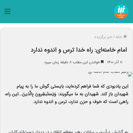
منو
خانه
/
خبر برگزیده
امام خامنه‌ای: راه خدا ترس و اندوه ندارد
۱۱ آذر ۱۴۰۰
خواندن این مطلب ۸ دقیقه زمان میبرد
این یادبودی که شما فراهم کرده‌اید، بایستی گوش ما را به پیام
شهیدان باز کند. شهیدان به ما میگویند: وَیَستَبشِرونَ بِالَّذینَ….این راه،
راهی است که خوف و حزن ندارد، ترس و اندوه ندارد.
به گزارش نبأپرس، بیانات رهبر معظم انقلاب در دیدار دست‌اندرکاران