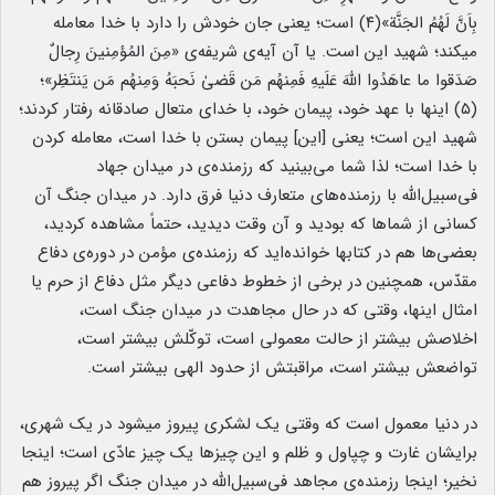
بِاَنَّ لَهُمُ الجَنَّة»(۴) است؛ یعنی جان خودش را دارد با خدا معامله
میکند؛ شهید این است. یا آن آیه‌ی شریفه‌ی «مِنَ المُؤمِنینَ رِجالٌ
صَدَقوا ما عاهَدُوا اللهَ عَلَیهِ فَمِنهُم مَن قَضیٰ نَحبَهُ وَمِنهُم مَن یَنتَظِر»؛
(۵) اینها با عهد خود، پیمان خود، با خدای متعال صادقانه رفتار کردند؛
شهید این است؛ یعنی [این] پیمان بستن با خدا است، معامله کردن
با خدا است؛ لذا شما می‌بینید که رزمنده‌ی در میدان جهاد
فی‌سبیل‌الله با رزمنده‌های متعارف دنیا فرق دارد. در میدان جنگ آن
کسانی از شماها که بودید و آن وقت دیدید، حتماً مشاهده کردید،
بعضی‌ها هم در کتابها خوانده‌اید که رزمنده‌ی مؤمن در دوره‌ی دفاع
‌مقدّس، همچنین در برخی از خطوط دفاعی دیگر مثل دفاع از حرم یا
امثال اینها، وقتی که در حال مجاهدت در میدان جنگ است،
اخلاصش بیشتر از حالت معمولی است، توکّلش بیشتر است،
تواضعش بیشتر است، مراقبتش از حدود الهی بیشتر است.
در دنیا معمول است که وقتی یک لشکری پیروز میشود در یک شهری،
برایشان غارت و چپاول و ظلم و این چیزها یک چیز عادّی است؛ اینجا
نخیر؛ اینجا رزمنده‌ی مجاهد فی‌سبیل‌الله در میدان جنگ اگر پیروز هم