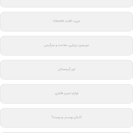
خرید اکانت claude
دورجین؛ زیبایی، سلامت و سرگرمی
تور گرجستان
لوازم تحریر فانتزی
اکـتان بوسـتر چـیست؟