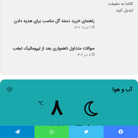
راهنمای خرید دسته گل مناسب برای هدیه دادن
۲ مرداد ۱۴۰۲
سوالات متداول ناهمواری بعد از لیپوماتیک غبغب
۵ تیر ۱۴۰۲
آب و هوا
۸
℃
Tehran
۸º - ۸º
۵۷%
۶.۱۷ کیلومتر/ساعت
آسمان صاف
فیس بوک
توییتر
واتس آپ
تلگرام