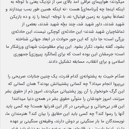
میکردند؛ هواپیمای عراقی آمد بالای سر، از نزدیک یعنی با توجّه به
اینکه اینجا چه [برنامه‌ای] هست -نه اینکه همین ‌طور بمب بیندازند و
تصادفاً بخورد به زمین فوتبال؛ نه، با توجّه- اینجا را زد و ده‌ بازیکن
شهید شدند، داور شهید شد، چند بچّه شهید شدند، بعضی از
تماشاچیان شهید شدند؛ این حادثه‌ی کوچکی نیست، این حادثه‌ی
بزرگی است؛ جا دارد که این‌ جور حوادث در ابعاد جهانی شناخته
بشود، گفته بشود، تکرار بشود. این پیامِ مظلومیّتِ شهدای ورزشکار ما
است؛ جرمشان این بوده است که برای [سالگرد پیروزی] جمهوری
اسلامی و برای انقلاب، مسابقه تشکیل دادند.
صدّام خبیث به پشتوانه‌ی کدام قدرت، یک چنین جنایات صریحی را
بی‌پروا انجام میداد؟ چه کسانی پشتیبانش بودند؟ همان کسانی که
این گرگ خونخوار را آن روز پشتیبانی میکردند، امروز دَم از حقوق بشر
میزنند، امروز خودشان را متولّی حقوق بشر در همه‌ی دنیا میدانند!‌
این ‌قدر بی‌حیائی و بی‌شرمی در کار این قدرتها هست! چه کسی باید
آنها را رسوا کند؟ چه کسی باید این حقایق را بیان کند؟ هنرمندان ما،
نویسندگان ما بار سنگینی بر دوش دارند، وظیفه‌ی سنگینی بر عهده
دارند. اینها بایستی در قالبهای هنری عرضه بشود به دنیا؛ باید فیلم