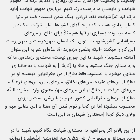
جمعیّت و وضعیّت خودشان شهدای زیادی را تقدیم کرده‌اند. مفهوم
شهادت را بایستی ما درست درک کنیم. درباره‌ی مفهوم شهادت [باید
درک کرد که] شهادت فقط قربانیِ جنگ شدن نیست؛ خب در دنیا
کسان زیادی هستند که در جنگهای کشورهایشان شرکت میکنند و
کشته میشوند؛ بسیاری از آنها هم مثلاً برای دفاع از مرزهای
جغرافیایی کشورشان، به‌ عنوان یک انسان میهن‌دوست و میهن‌پرست
این کار را میکنند -البتّه بعضی مزدورند امّا عدّه‌ای هم به این عنوان
[کشته میشوند]- شهید ما این جوری نیست؛ مسئله‌ی رزمنده‌ی ما که
وارد میدان جنگ میشود و حالا یا [کارش] به شهادت یا به جانبازی
منتهی میشود یا نمیشود، فقط دفاع از مرز جغرافیایی نیست؛ او در
دفاع از مرزهای عقیده، مرزهای اخلاق، مرزهای دین، مرزهای فرهنگ،
مرزهای هویّت، در دفاع از این مرزهای مهمّ معنوی وارد میشود؛ البتّه
دفاع از مرزهای جغرافیایی کشور هم چیز باارزشی است و ارزش
محسوب میشود؛ امّا آن کجا و توأم شدن آن معنا با این معانی مهم و
والای دیگر کجا! [مسئله‌ی] شهدای ما این است.
از این بالاتر اگر بخواهیم به مسئله‌ی شهادت نگاه کنیم، شهید ما در
واقع مصداق و مظهرِ «اِنَّ اللهَ اشتَریٰ مِنَ المُؤمِنینَ اَنفُسَهُم وَ اَموالَهُم