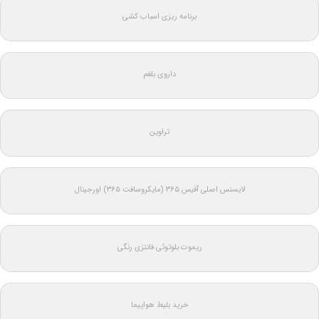
برنامه ریزی اسباب کشی
داروی بلغم
تراوین
لایسنس اصلی آفیس ۳۶۵ (مایکروسافت ۳۶۵) اورجینال
ریموت بلوتوثی فانتزی رنگی
خرید بلیط هواپیما