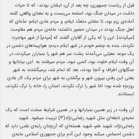
قبل از ریاست جمهوری، چه بعد از آن، ایشان بودند- که تا حیات
داشت در میدان جنگ بود، اسلحه می‌بست و به معنای واقعی کلمه
آماده‌ی رزم بود، تا عشایر متعدّد ایلام، و مردم عادی ایلام؛ عدّه‌ای که
اهل جنگ بودند در میدان حضور داشتند؛ عامّه‌ی مردم هم مقاومت
[میکردند]. این را که یکی از آقایان گفتند که [مردم] از شهر مهاجرت
نکردند، بنده به چشم خودم در شهر ایلام دیدم؛ هواپیماهای دشمن در
یک موعد معیّنی می‌آمدند پشت سر هم شهر را بمباران میکردند، در
آن وقت ایلام خلوت بود، کسی نبود، مردم میرفتند به این بیابانها و
جنگلهای اطراف و آنجا بودند، بعد که تمام شد، برمیگشتند به شهر.
یعنی این رفتن بیرون شهر و برگشتن به شهر برای مردم یک کار عادی
روزمرّه شده بود؛ امّا شهر را ترک نکردند، استان را، خانه را ترک نکردند،
ایستادند.
آن وقت در زیر همین بمبارانها و در همین شرایط سخت است که یک
نخبه‌ی نابغه‌ای مثل شهید رضایی‌نژاد(۳) تربیت میشود. شهید
رضایی‌نژاد، شهید علم، شهید هسته‌ای که آن‌چنان رتبه‌ی علمی دارد که
دشمن احساس میکند وجود این آدم برای جمهوری اسلامی مایه‌ی