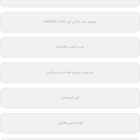
سبزیتو: سبز زندگی کن: Sabzito.com
خرید اکانت claude
دورجین؛ زیبایی، سلامت و سرگرمی
تور گرجستان
لوازم تحریر فانتزی