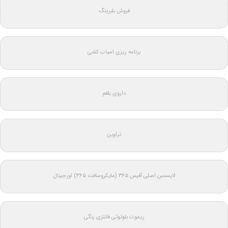
فروش بلبرینگ
برنامه ریزی اسباب کشی
داروی بلغم
تراوین
لایسنس اصلی آفیس ۳۶۵ (مایکروسافت ۳۶۵) اورجینال
ریموت بلوتوثی فانتزی رنگی