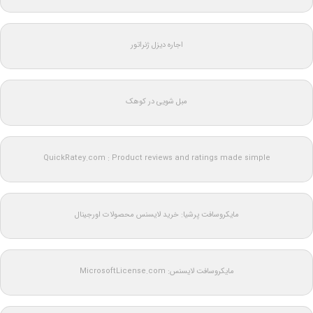
اجاره دیزل ژنراتور
مبل شویی در کوهک
QuickRatey.com : Product reviews and ratings made simple
مایکروسافت پرشیا: خرید لایسنس محصولات اورجینال
مایکروسافت لایسنس: MicrosoftLicense.com