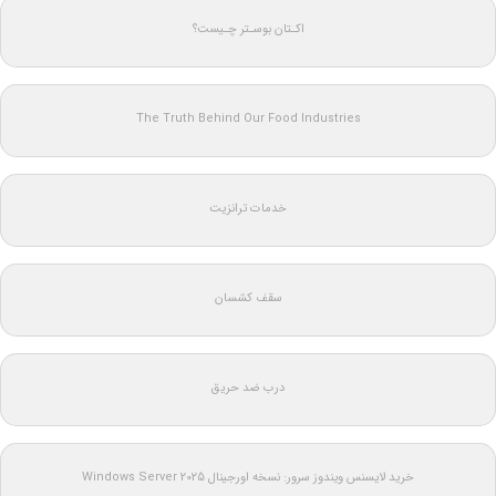
اکـتان بوسـتر چـیست؟
The Truth Behind Our Food Industries
خدمات ترانزیت
سقف کشسان
درب ضد حریق
خرید لایسنس ویندوز سرور: نسخه اورجینال Windows Server 2025