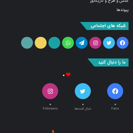
پیوندها
شبکه های اجتماعی
فیس
توییتر
اینستاگرام
تلگرام
واتس
آپارات
ایتا
RSS
بوک
آپ
ما را دنبال کنید
۰
۰
۰
۰
Fans
دنبال کننده‌ها
Followers