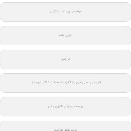
برنامه ریزی اسباب کشی
داروی بلغم
تراوین
لایسنس اصلی آفیس ۳۶۵ (مایکروسافت ۳۶۵) اورجینال
ریموت بلوتوثی فانتزی رنگی
خرید بلیط هواپیما