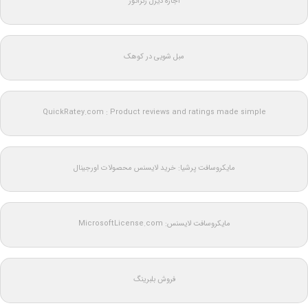
اجاره دیزل ژنراتور
مبل شویی در کوهک
QuickRatey.com : Product reviews and ratings made simple
مایکروسافت پرشیا: خرید لایسنس محصولات اورجینال
مایکروسافت لایسنس: MicrosoftLicense.com
فروش بلبرینگ