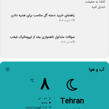
راهنمای خرید دسته گل مناسب برای هدیه دادن
۲ مرداد ۱۴۰۲
سوالات متداول ناهمواری بعد از لیپوماتیک غبغب
۵ تیر ۱۴۰۲
آب و هوا
۸
℃
Tehran
۸º - ۸º
۵۷%
۶.۱۷ کیلومتر/ساعت
آسمان صاف