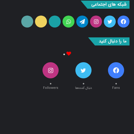
فیس
توییتر
اینستاگرام
تلگرام
واتس
آپارات
ایتا
RSS
بوک
آپ
ما را دنبال کنید
۰
۰
۰
۰
Fans
دنبال کننده‌ها
Followers