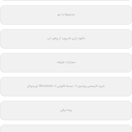
محصولات مو
دانلود بازی اندروید از وطن اپ
مجازات شیشه
خرید لایسنس ویندوز 11: نسخه قانونی Windows 11 اورجینال
پرده برقی