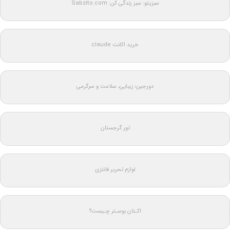
سبزیتو: سبز زندگی کن: Sabzito.com
خرید اکانت claude
دورجین؛ زیبایی، سلامت و سرگرمی
تور گرجستان
لوازم تحریر فانتزی
اکـتان بوسـتر چـیست؟