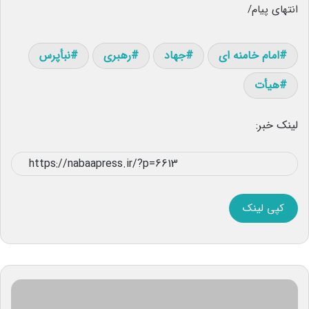
انتهای پیام/
امام خامنه ای
جهاد
رهبری
نبأپرس
هیأت
لینک خبر:
کپی لینک