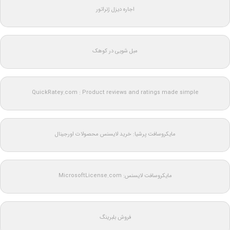
اجاره دیزل ژنراتور
مبل شویی در کوهک
QuickRatey.com : Product reviews and ratings made simple
مایکروسافت پرشیا: خرید لایسنس محصولات اورجینال
مایکروسافت لایسنس: MicrosoftLicense.com
فروش بلبرینگ