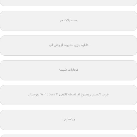
محصولات مو
دانلود بازی اندروید از وطن اپ
مجازات شیشه
خرید لایسنس ویندوز 11: نسخه قانونی Windows 11 اورجینال
پرده برقی