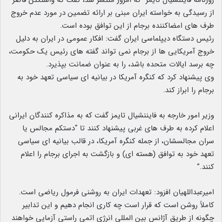
روزنامه فایننشیال تایمز که امروز منتشر شد، گفت که واشنگتن قاصر
از رسیدگی به خواسته ایران مبنی بر ارائه تضمین در مورد عدم خروج
طرف های امضاکننده برجام از این توافق بوده است.
رئیس دستگاه دیپلماسی ایران گفت: افکار عمومی در ایران به دلیل
خروج آمریکایی ها از برجام نمی تواند گفته های رئیس یک حکومت،
چه برسد ایالات متحده باشد، را به عنوان ضمانت بپذیرد.
وی پیشنهاد کرد که کنگره آمریکا در بیانیه ای سیاسی تعهد خود به
برجام را ابراز کند.
وزیر امور خارجه به فایننشیال تایمز گفت که به مذاکره کنندگان ایرانی
اعلام کرده به طرف های غربی پیشنهاد کنند تا “دستکم مجالس یا
سران مجالسشان، از جمله کنگره آمریکا، در قالب بیانیه ای سیاسی
تعهد خود به توافق (هسته ای) و بازگشت به اجرای برجام را اعلام
کنند.”
امیرعبداللهیان افزود: تعهدات ایران به روشنی فرمول ریاضی است.
کاملاً روشن است که قرار است چه کاری انجام دهیم و این تدابیر
چگونه از طریق آژانس بین المللی انرژی اتمی راستی آزمایی خواهند