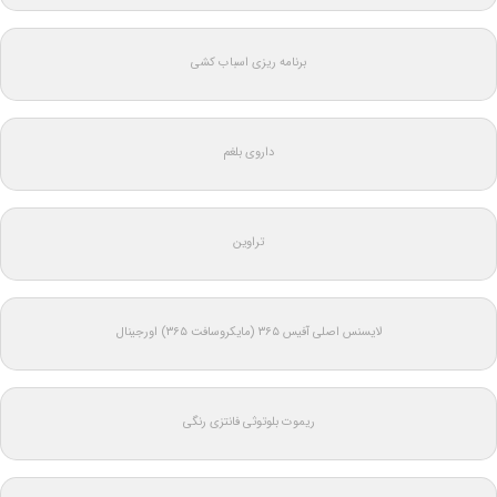
برنامه ریزی اسباب کشی
داروی بلغم
تراوین
لایسنس اصلی آفیس ۳۶۵ (مایکروسافت ۳۶۵) اورجینال
ریموت بلوتوثی فانتزی رنگی