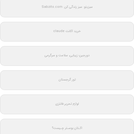
سبزیتو: سبز زندگی کن: Sabzito.com
خرید اکانت claude
دورجین؛ زیبایی، سلامت و سرگرمی
تور گرجستان
لوازم تحریر فانتزی
اکـتان بوسـتر چـیست؟