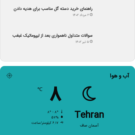
راهنمای خرید دسته گل مناسب برای هدیه دادن
۲ مرداد ۱۴۰۲
سوالات متداول ناهمواری بعد از لیپوماتیک غبغب
۵ تیر ۱۴۰۲
آب و هوا
۸
℃
Tehran
۸º - ۸º
۵۷%
۶.۱۷ کیلومتر/ساعت
آسمان صاف