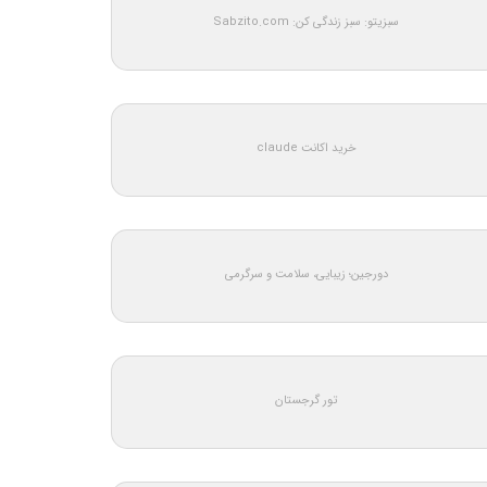
سبزیتو: سبز زندگی کن: Sabzito.com
خرید اکانت claude
دورجین؛ زیبایی، سلامت و سرگرمی
تور گرجستان