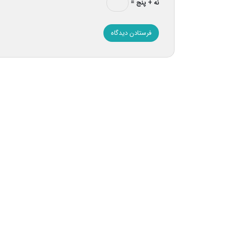
نه + پنج =