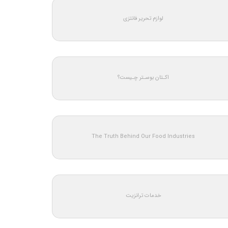
لوازم تحریر فانتزی
اکـتان بوسـتر چـیست؟
The Truth Behind Our Food Industries
خدمات ترانزیت