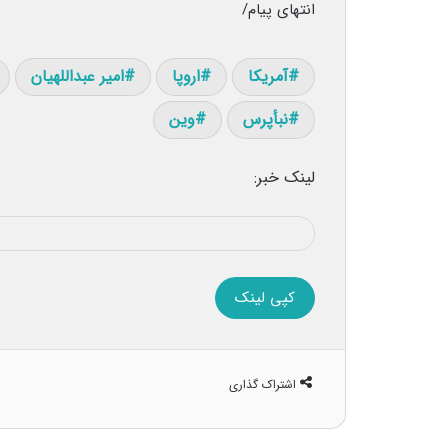
انتهای پیام/
آمریکا
اروپا
امیر عبداللهیان
نبأپرس
وین
لینک خبر:
کپی لینک
اشتراک گذاری