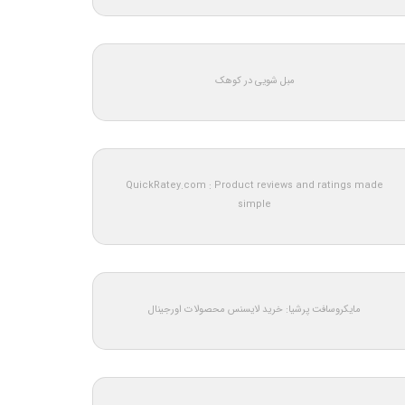
مبل شویی در کوهک
QuickRatey.com : Product reviews and ratings made
simple
مایکروسافت پرشیا: خرید لایسنس محصولات اورجینال