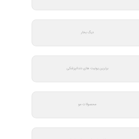
دیگ بخار
برترین یونیت های دندانپزشکی
محصولات مو