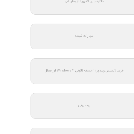
دانلود بازی اندروید از وطن اپ
مجازات شیشه
خرید لایسنس ویندوز 11: نسخه قانونی Windows 11 اورجینال
پرده برقی