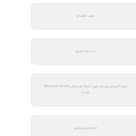
سقف کشسان
درب ضد حریق
خرید لایسنس ویندوز سرور: نسخه اورجینال Windows Server
2025
اجاره دیزل ژنراتور