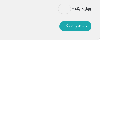
چهار × یک =