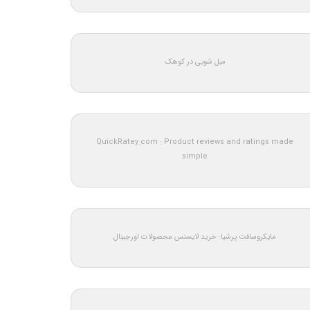
مبل شویی در کوهک
QuickRatey.com : Product reviews and ratings made
simple
مایکروسافت پرشیا: خرید لایسنس محصولات اورجینال