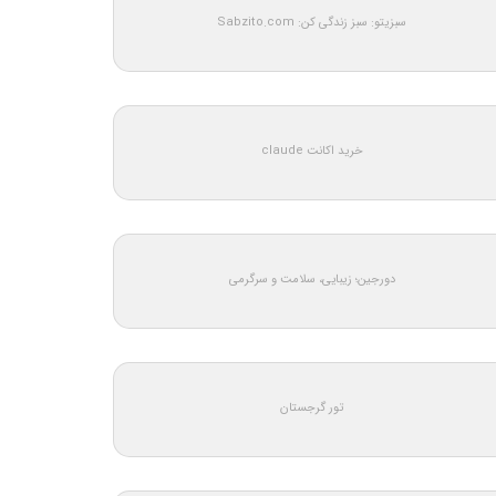
سبزیتو: سبز زندگی کن: Sabzito.com
خرید اکانت claude
دورجین؛ زیبایی، سلامت و سرگرمی
تور گرجستان