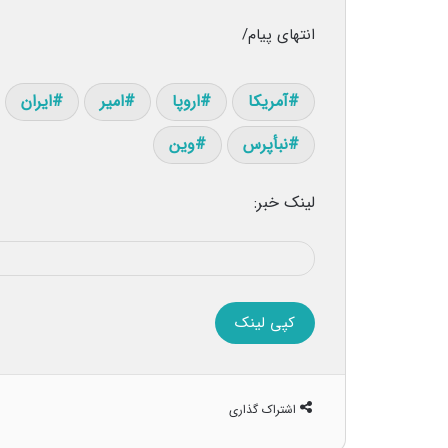
انتهای پیام/
آمریکا
اروپا
امیر
ایران
نبأپرس
وین
لینک خبر:
کپی لینک
اشتراک گذاری