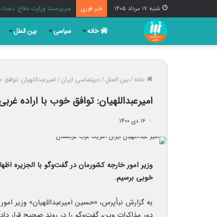
دستگیری ۸ نفر از اشرار مسلح شاخص و مرتبطین گروهک‌های تروریستی
شنبه ۱۷ مرداد ۱۴۰۵
خبر فوری
خانه
سیاسی
بین الملل
خانه
/
بین الملل
/
دیپلماسی ایران
/
امیرعبداللهیان: توافق 
امیرعبداللهیان: توافق خوب با اراده غرب
۱۶ دی ۱۴۰۰
وزیر امور خارجه کشورمان در گفت‌وگو با الجزیره اظهار
خوبی برسیم.
به گزارش نبأپرس، «حسین امیرعبداللهیان» وزیر امور
دور مذاکرات وین، گفت‌وگو را در روند صحیح قرار داد.