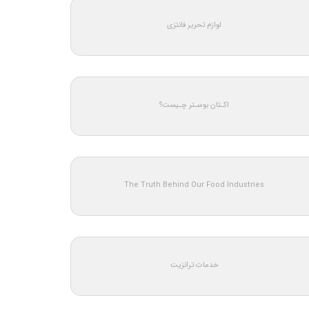
لوازم تحریر فانتزی
اکـتان بوسـتر چـیست؟
The Truth Behind Our Food Industries
خدمات ترانزیت