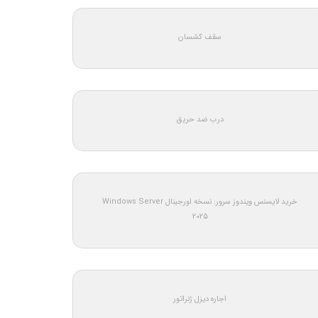
سقف کشسان
درب ضد حریق
خرید لایسنس ویندوز سرور: نسخه اورجینال Windows Server
2025
اجاره دیزل ژنراتور