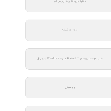
دانلود بازی اندروید از وطن اپ
مجازات شیشه
خرید لایسنس ویندوز 11: نسخه قانونی Windows 11 اورجینال
پرده برقی