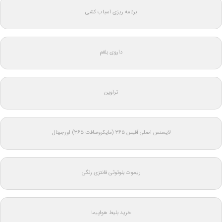
برنامه ریزی اسباب کشی
داروی بلغم
تراوین
لایسنس اصلی آفیس ۳۶۵ (مایکروسافت ۳۶۵) اورجینال
ریموت بلوتوثی فانتزی رنگی
خرید بلیط هواپیما