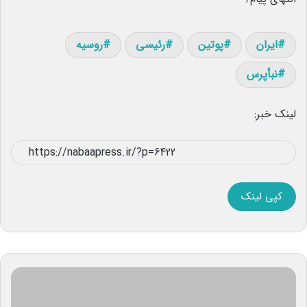
ایران
پوتین
رئیسی
روسیه
نبأپرس
لینک خبر:
کپی لینک