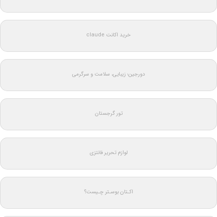
خرید اکانت claude
دورجین؛ زیبایی، سلامت و سرگرمی
تور گرجستان
لوازم تحریر فانتزی
اکـتان بوسـتر چـیست؟