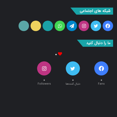
شبکه های اجتماعی
فیس
توییتر
اینستاگرام
تلگرام
واتس
آپارات
ایتا
RSS
بوک
آپ
ما را دنبال کنید
۰
۰
۰
۰
Fans
دنبال کننده‌ها
Followers