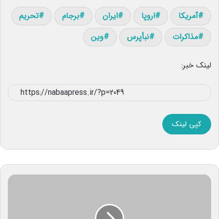
آمریکا
اروپا
ایران
برجام
تحریم
مذاکرات
نبأپرس
وین
لینک خبر:
کپی لینک