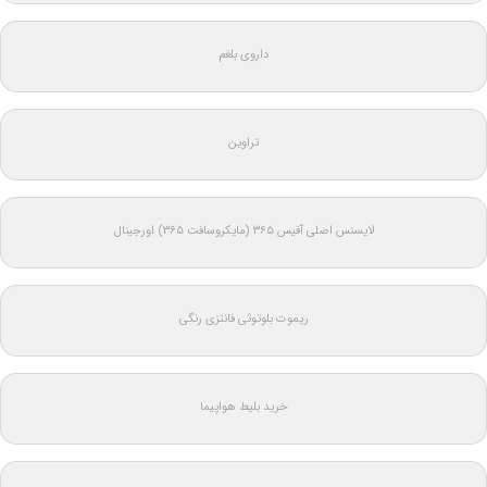
داروی بلغم
تراوین
لایسنس اصلی آفیس ۳۶۵ (مایکروسافت ۳۶۵) اورجینال
ریموت بلوتوثی فانتزی رنگی
خرید بلیط هواپیما