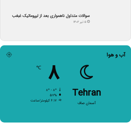
سوالات متداول ناهمواری بعد از لیپوماتیک غبغب
۵ تیر ۱۴۰۲
آب و هوا
۸
℃
Tehran
۸º - ۸º
۵۷%
۶.۱۷ کیلومتر/ساعت
آسمان صاف