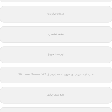
خدمات ترانزیت
سقف کشسان
درب ضد حریق
خرید لایسنس ویندوز سرور: نسخه اورجینال Windows Server 2025
اجاره دیزل ژنراتور