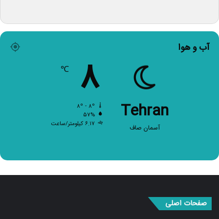
آب و هوا
۸
℃
Tehran
۸º - ۸º
۵۷%
۶.۱۷ کیلومتر/ساعت
آسمان صاف
صفحات اصلی
صفحه اصلی