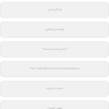
تور گرجستان
لوازم تحریر فانتزی
اکـتان بوسـتر چـیست؟
The Truth Behind Our Food Industries
خدمات ترانزیت
سقف کشسان