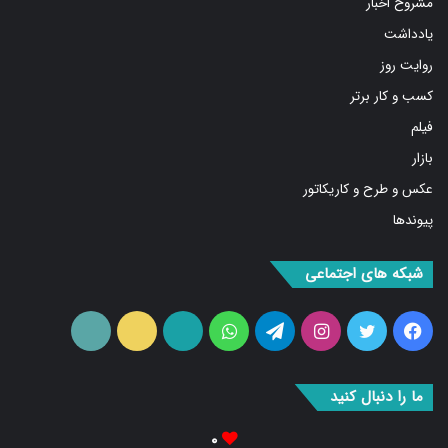
یادداشت
روایت روز
کسب و کار برتر
فیلم
بازار
عکس و طرح و کاریکاتور
پیوندها
شبکه های اجتماعی
فیس
توییتر
اینستاگرام
تلگرام
واتس
آپارات
ایتا
RSS
بوک
آپ
ما را دنبال کنید
۰