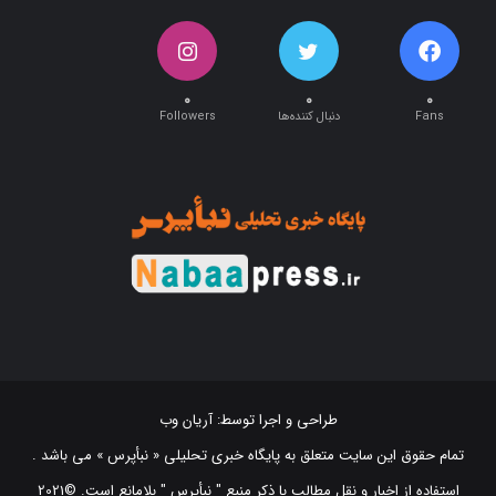
۰
۰
۰
Fans
دنبال کننده‌ها
Followers
طراحی و اجرا توسط:
آریان وب
تمام حقوق این سایت متعلق به پایگاه خبری تحلیلی « نبأپرس » می باشد .
استفاده از اخبار و نقل مطالب با ذکر منبع "‌ نبأپرس " بلامانع است. ©2021