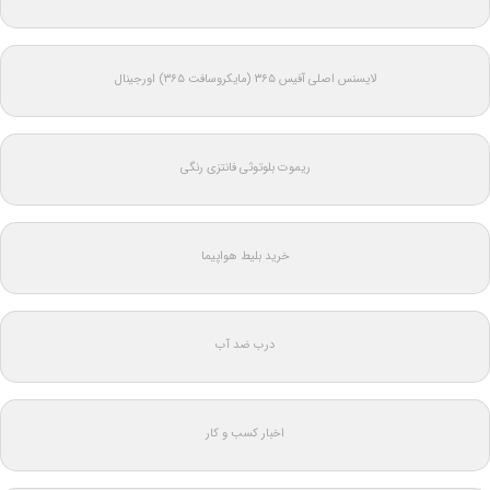
لایسنس اصلی آفیس ۳۶۵ (مایکروسافت ۳۶۵) اورجینال
ریموت بلوتوثی فانتزی رنگی
خرید بلیط هواپیما
درب ضد آب
اخبار کسب و کار