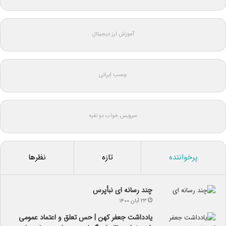
آموزش ارز دیجیتال
چسب ایرانی
سرویس خواب دو نفره
پرخواننده
تازه
نظرها
چند رسانه ای نبأپرس
۲۳ آبان ۱۴۰۰
یادداشت جعفر کهن | حس تعلق و اعتماد عمومی