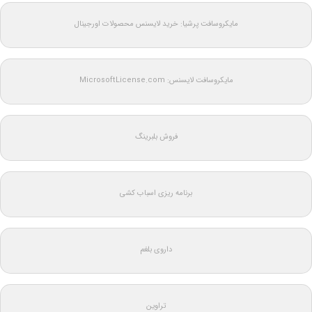
مایکروسافت پرشیا: خرید لایسنس محصولات اورجینال
مایکروسافت لایسنس: MicrosoftLicense.com
فروش بلبرینگ
برنامه ریزی اسباب کشی
داروی بلغم
تراوین