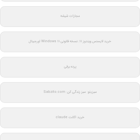
مجازات شیشه
خرید لایسنس ویندوز 11: نسخه قانونی Windows 11 اورجینال
پرده برقی
سبزیتو: سبز زندگی کن: Sabzito.com
خرید اکانت claude