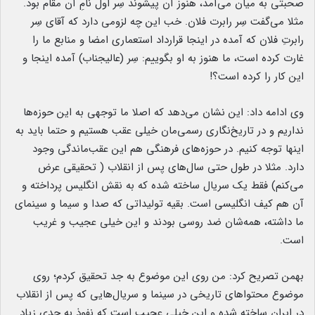
صحبتی به میان می‌آمد، هنوز آن پیشوند سِر اول نامِ آن مقام بود.
مثلا می‌گفت سِر رابرت فلان. خب این چه لزومی دارد که آقای سِر
رابرتِ فلان که آمده در اینجا قرارداد استعماری امضا و منابع ما را
غارت کرده است، ما هنوز به او بگوییم: سِر (عالیجناب) آمده اینجا و
این کار را کرده است؟!
وی ادامه داد: این نشان می‌دهد که اصلا ما توجهی به این حوزه‌ها
نداریم و در تاریخ‌نگاری رسمی‌مان خیلی عقب هستیم و حتما باید به
اینها توجه کنیم. در حوزه‌های فرهنگی هم این عقب‌ماندگی وجود
دارد. مثلا در طول حتی سال‌های پس از انقلاب ( تحقیقی عرض
می‌کنم) فقط یک سریال ساخته شده که به نقش انگلیس پرداخته و
آن هم کیف انگلیسی است. بقیه تولیداتی که صدا و سیما و سینمای
ما داشته، همه‌شان ضد روسی بودند و این خیلی عجیب و غریب
است.
بهمن تصریح کرد: من روی این موضوع به جد تحقیق کردم؛ روی
موضوع محتواهای تاریخی در سینما و سریال‌هایی که پس از انقلاب
در ایران ساخته شده و این خیلی عجیب است که نفوذ به حدی زیاد