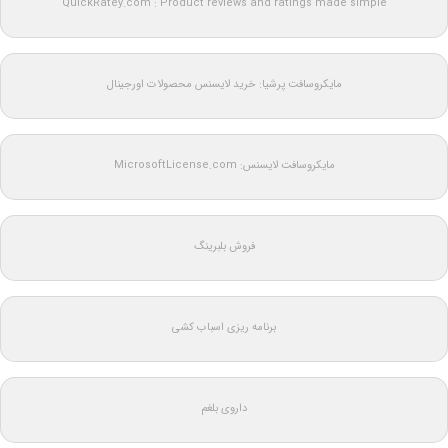
QuickRatey.com : Product reviews and ratings made simple
مایکروسافت پرشیا: خرید لایسنس محصولات اورجینال
مایکروسافت لایسنس: MicrosoftLicense.com
فروش بلبرینگ
برنامه ریزی اسباب کشی
داروی بلغم