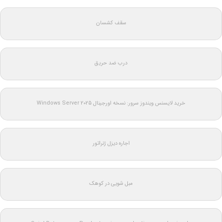
سقف کشسان
درب ضد حریق
خرید لایسنس ویندوز سرور: نسخه اورجینال Windows Server 2025
اجاره دیزل ژنراتور
مبل شویی در کوهک