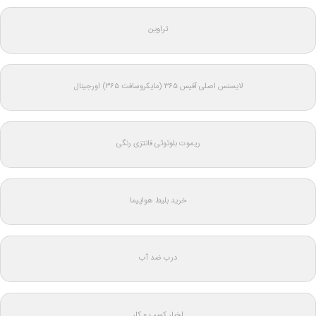
تراوین
لایسنس اصلی آفیس ۳۶۵ (مایکروسافت ۳۶۵) اورجینال
ریموت بلوتوثی فانتزی رنگی
خرید بلیط هواپیما
درب ضد آب
اخبار کسب و کار