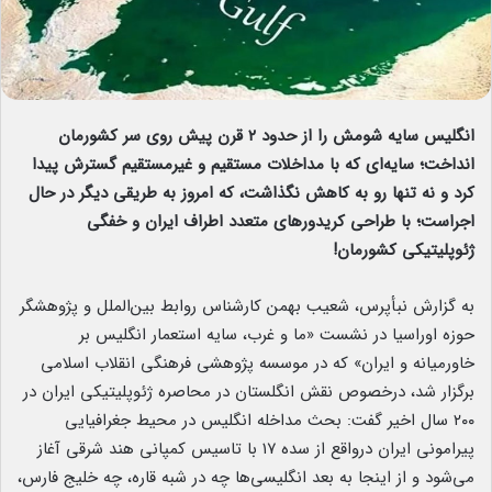
انگلیس سایه شومش را از حدود ۲ قرن پیش روی سر کشورمان
انداخت؛ سایه‌ای که با مداخلات مستقیم و غیرمستقیم گسترش پیدا
کرد و نه تنها رو به کاهش نگذاشت، که امروز به طریقی دیگر در حال
اجراست؛ با طراحی کریدورهای متعدد اطراف ایران و خفگی
ژئوپلیتیکی کشورمان!
به گزارش نبأپرس، شعیب بهمن کارشناس روابط بین‌الملل و پژوهشگر
حوزه اوراسیا در نشست «ما و غرب، سایه استعمار انگلیس بر
خاورمیانه و ایران» که در موسسه پژوهشی فرهنگی انقلاب اسلامی
برگزار شد، درخصوص نقش انگلستان در محاصره ژئوپلیتیکی ایران در
۲۰۰ سال اخیر گفت: بحث مداخله انگلیس در محیط جغرافیایی
پیرامونی ایران درواقع از سده ۱۷ با تاسیس کمپانی هند شرقی آغاز
می‌شود و از اینجا به بعد انگلیسی‌ها چه در شبه قاره، چه خلیج فارس،