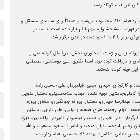
گان این فیلم کوتاه رسید.
واره‌ فیلم داکا محسوب می‌شود و عمدتاً روی سینمای مستقل و
فیلم‌های در حال ظهور تمرکز دارد؛ مجله ورایتی آن را در فهرست ۵۰ جشنواره مهم فیلم قرار داده است. بیست و
و پروانه زرین ویژه هیات داوران بخش بین‌الملل کوتاه سی و
انان را دریافت کرده بود. اسما نظری، علی یوسفعلی، مصطفی
ین فیلم کوتاه هستند.
ده و کارگردان: مهدی امینی، فیلمبردار: علی حسین زاده،
 کاملی،جانشین تهیه کننده: مهدیه غلامحسینی، دستیار تدوین:
: عبدالرضا حیدری، دستیار: پروانه جهانگیری، مشاور پروژه:
حنه: الهام ارجمند، طراح صحنه و لباس: علی دارایی، دستیار
 کارگردان: علی حیدری، دستیار فیلمبردار: امیرعلی پاک بین، بهزاد
فان رحیم زاده،دستیاران صحنه و لباس: مسعود مشعوف و الله
: حسن پایانی، عکاس: مهدیه غلامحسینی، فیلمبردار پشت