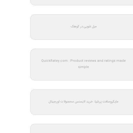
مبل شویی در کوهک
QuickRatey.com : Product reviews and ratings made
simple
مایکروسافت پرشیا: خرید لایسنس محصولات اورجینال