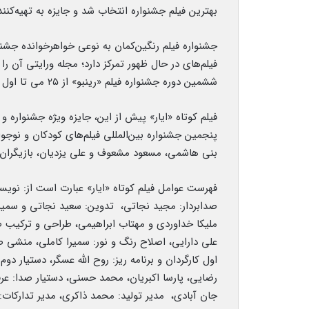
بهترین فیلم جشنواره انتخاب شد و جایزه به تهیه‌کنند
جشنواره فیلم رنگین‌کمان به نوعی خواهرخوانده‌ جشن
ششمین دوره جشنواره فیلم «رینبو» از ۲۵ می تا اول ژوئن برابر با ۴ تا ۱۱ خردادماه در لندن برگزار شد.
فیلم کوتاه «ایار» پیش از این، جایزه ویژه جشنواره 
پنجمین جشنواره بین‌المللی فیلم‌های کودکان و نوجو
بنی هاشمی، مسعود مشعوف و علی یزدیان، بازیگران ا
فهرست عوامل فیلم کوتاه «ایار» عبارت است از: نویسن
صدابردار: مجید نجاتی، تدوین: سعید نجاتی و سمیرا
ملیکا خداوردی و مهتاب ابراهیمی، طراحی و ترکیب صدا
علی دارایی، اصلاح رنگ و نور: سمیرا کاملی، منشی ص
اول کارگردان و برنامه ریز: روح الله عسگر، دستیار دوم
رضایی، پارسا اکبریان، محمد حسنی، دستیار صدا: عر
جان آبادی، مدیر تولید: محمد ذاکری، مدیر تدارکات