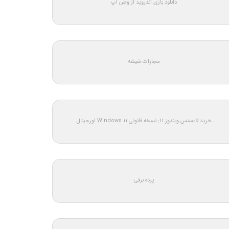
دانلود بازی اندروید از وطن اپ
مجازات شیشه
خرید لایسنس ویندوز 11: نسخه قانونی Windows 11 اورجینال
پرده برقی