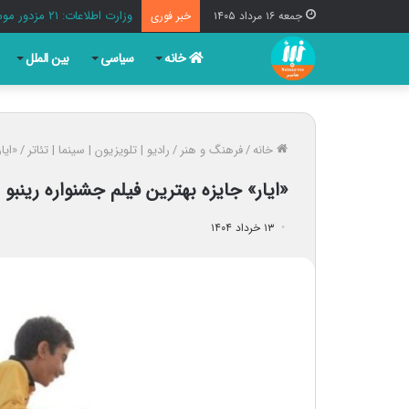
وزارت اطلاعات: ۲۱ مزدور موساد و ۴ شرور مسلح در کرمان بازداشت شدند
جمعه ۱۶ مرداد ۱۴۰۵
خبر فوری
خانه
سیاسی
بین الملل
خانه
/
فرهنگ و هنر
/
رادیو | تلویزیون | سینما | تئاتر
/
«ایا
«ایار» جایزه بهترین فیلم جشنواره رینبو 
۱۳ خرداد ۱۴۰۴