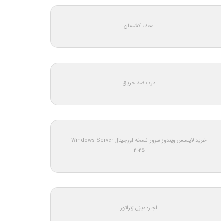
سقف کشسان
درب ضد حریق
خرید لایسنس ویندوز سرور: نسخه اورجینال Windows Server
2025
اجاره دیزل ژنراتور