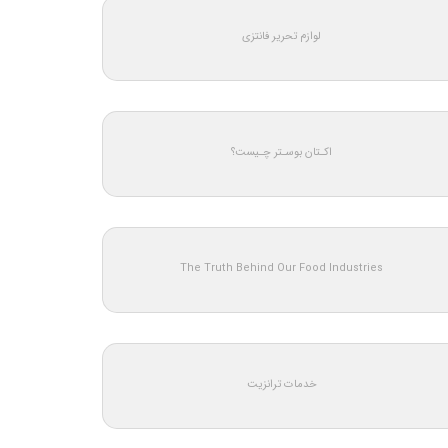
لوازم تحریر فانتزی
اکـتان بوسـتر چـیست؟
The Truth Behind Our Food Industries
خدمات ترانزیت