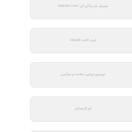
سبزیتو: سبز زندگی کن: Sabzito.com
خرید اکانت claude
دورجین؛ زیبایی، سلامت و سرگرمی
تور گرجستان