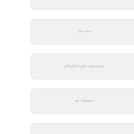
دیگ بخار
برترین یونیت های دندانپزشکی
محصولات مو