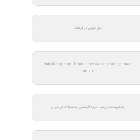
مبل شویی در کوهک
QuickRatey.com : Product reviews and ratings made
simple
مایکروسافت پرشیا: خرید لایسنس محصولات اورجینال