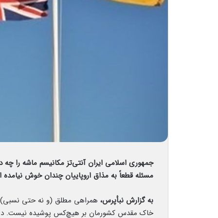
جمهوری اسلامی ایران آنتی‌تز مکانیسم ماشه را چه
مسئله قطعاً به مذاق اروپاییان چندان خوش نیامده 
به گزارش نبأپرس،
خاک مقدس کشورمان بر هیچ‌کس پوشیده نیست. د