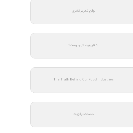
لوازم تحریر فانتزی
اکـتان بوسـتر چـیست؟
The Truth Behind Our Food Industries
خدمات ترانزیت