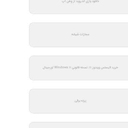
دانلود بازی اندروید از وطن اپ
مجازات شیشه
خرید لایسنس ویندوز 11: نسخه قانونی Windows 11 اورجینال
پرده برقی