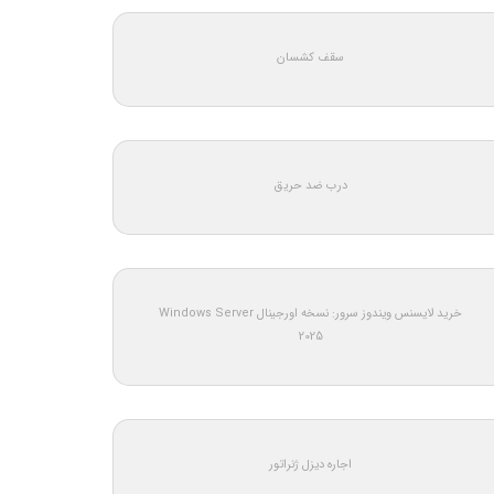
سقف کشسان
درب ضد حریق
خرید لایسنس ویندوز سرور: نسخه اورجینال Windows Server
2025
اجاره دیزل ژنراتور