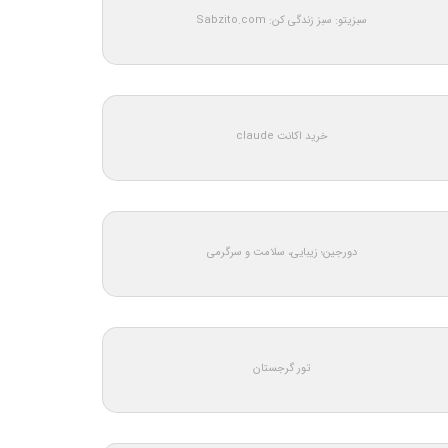
سبزیتو: سبز زندگی کن: Sabzito.com
خرید اکانت claude
دورجین؛ زیبایی، سلامت و سرگرمی
تور گرجستان