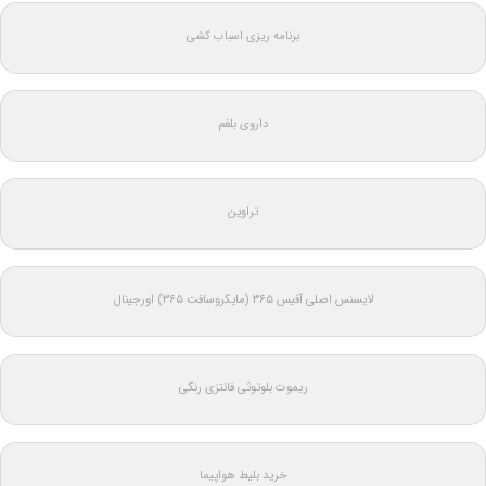
برنامه ریزی اسباب کشی
داروی بلغم
تراوین
لایسنس اصلی آفیس ۳۶۵ (مایکروسافت ۳۶۵) اورجینال
ریموت بلوتوثی فانتزی رنگی
خرید بلیط هواپیما