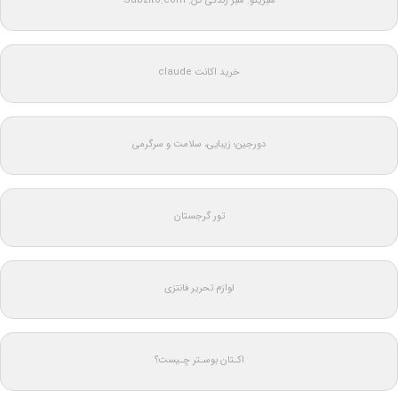
سبزیتو: سبز زندگی کن: Sabzito.com
خرید اکانت claude
دورجین؛ زیبایی، سلامت و سرگرمی
تور گرجستان
لوازم تحریر فانتزی
اکـتان بوسـتر چـیست؟