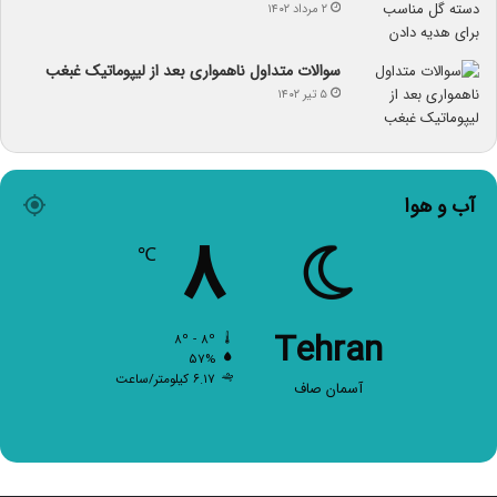
۲ مرداد ۱۴۰۲
سوالات متداول ناهمواری بعد از لیپوماتیک غبغب
۵ تیر ۱۴۰۲
آب و هوا
۸
℃
Tehran
۸º - ۸º
۵۷%
۶.۱۷ کیلومتر/ساعت
آسمان صاف