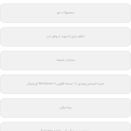
محصولات مو
دانلود بازی اندروید از وطن اپ
مجازات شیشه
خرید لایسنس ویندوز 11: نسخه قانونی Windows 11 اورجینال
پرده برقی