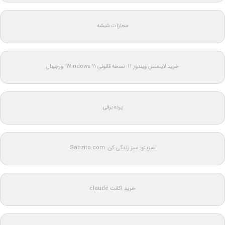
مجازات شیشه
خرید لایسنس ویندوز 11: نسخه قانونی Windows 11 اورجینال
پرده برقی
سبزیتو: سبز زندگی کن: Sabzito.com
خرید اکانت claude