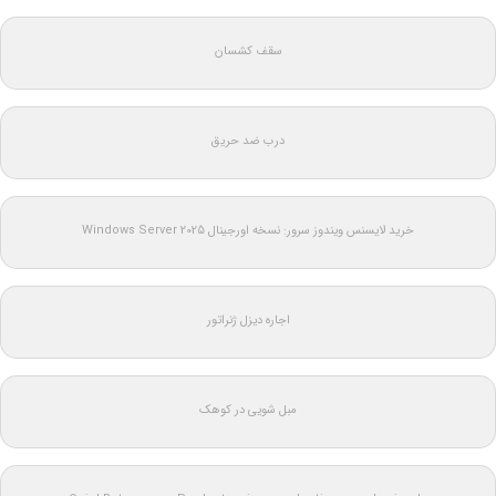
سقف کشسان
درب ضد حریق
خرید لایسنس ویندوز سرور: نسخه اورجینال Windows Server 2025
اجاره دیزل ژنراتور
مبل شویی در کوهک