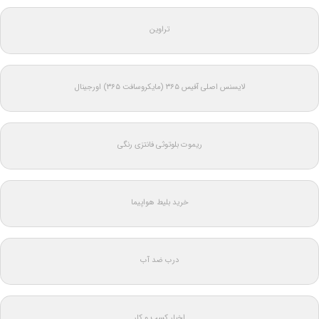
تراوین
لایسنس اصلی آفیس ۳۶۵ (مایکروسافت ۳۶۵) اورجینال
ریموت بلوتوثی فانتزی رنگی
خرید بلیط هواپیما
درب ضد آب
اخبار کسب و کار