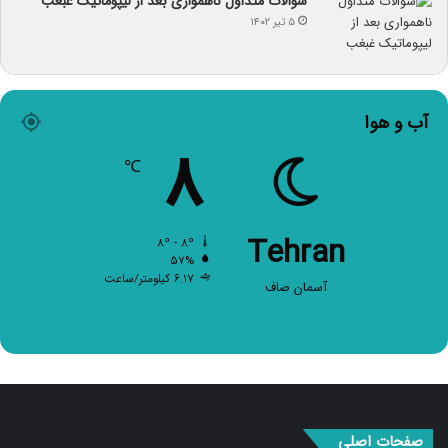
سوالات متداول ناهمواری بعد از لیپوماتیک غبغب
۵ تیر ۱۴۰۲
آب و هوا
۸
℃
Tehran
۸º - ۸º
۵۷%
۶.۱۷ کیلومتر/ساعت
آسمان صاف
صفحات اصلی