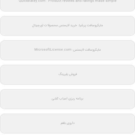
QuickRatey.com : Product reviews and ratings made simple
مایکروسافت پرشیا: خرید لایسنس محصولات اورجینال
مایکروسافت لایسنس: MicrosoftLicense.com
فروش بلبرینگ
برنامه ریزی اسباب کشی
داروی بلغم