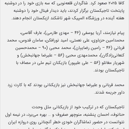
کافا 2025 صعود کرد. شاگردان قلعه‌نویی که سه بازی خود را در دوشنبه
پایتخت تاجیکستان برگزار کردند، باید دیدار فینال خود را دوشنبه
هفته آینده در ورزشگاه المپیک شهر تاشکند ازبکستان انجام دهند.
پیام نیازمند، آریا یوسفی (۴۶ – مهدی طارمی)، عارف آقاسی،
محمدامین حزباوی، علی نعمتی، امید نورافکن، سامان قدوس، محمد
قربانی (۴۶ – رامین رضاییان)، محمد محبی (۹۰ – محمدحسین
کنعانی‌زادگان)، محمدمهدی محبی (۵۶ – علیرضا جهانبخش) و
شهریار مغانلو (۵۶ – علی علیپور) بازیکنان تیم ملی در مصاف با
تاجیکستان بودند.
محمد قربانی و علیرضا جهانبخش نیز بازیکنانی بودند که با کارت زرد
داور جریمه شدند.
تاجیکستان که در ترکیب خود از بازیکنانی مثل وحدت
حنانوف، احسان پنشنبه، منوچهر صفروف و … بهره می‌برد، در نیمه اول
نتوانست در حضور تماشاگران خودی خطر آنچنانی روی دروازه ایران