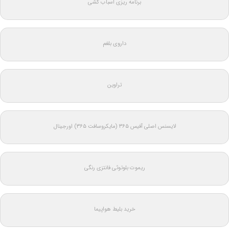
برنامه ریزی اسباب کشی
داروی بلغم
تراوین
لایسنس اصلی آفیس ۳۶۵ (مایکروسافت ۳۶۵) اورجینال
ریموت بلوتوثی فانتزی رنگی
خرید بلیط هواپیما