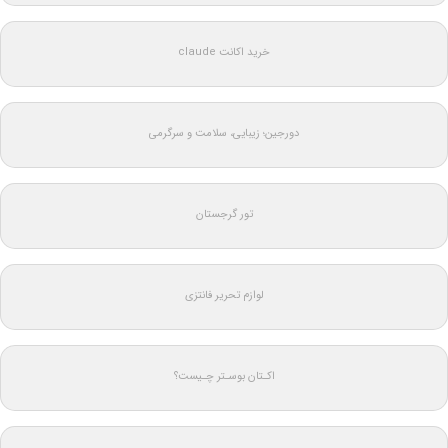
خرید اکانت claude
دورجین؛ زیبایی، سلامت و سرگرمی
تور گرجستان
لوازم تحریر فانتزی
اکـتان بوسـتر چـیست؟