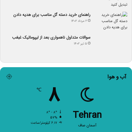
راهنمای خرید دسته گل مناسب برای هدیه دادن
۲ مرداد ۱۴۰۲
سوالات متداول ناهمواری بعد از لیپوماتیک غبغب
۵ تیر ۱۴۰۲
آب و هوا
۸
℃
Tehran
۸º - ۸º
۵۷%
۶.۱۷ کیلومتر/ساعت
آسمان صاف