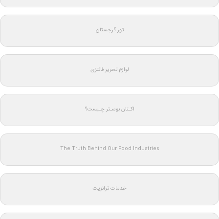
تور گرجستان
لوازم تحریر فانتزی
اکـتان بوسـتر چـیست؟
The Truth Behind Our Food Industries
خدمات ترانزیت