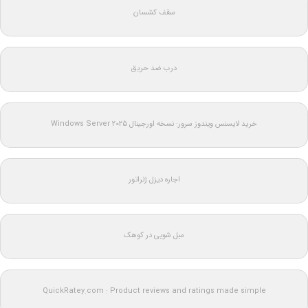
سقف کشسان
درب ضد حریق
خرید لایسنس ویندوز سرور: نسخه اورجینال Windows Server 2025
اجاره دیزل ژنراتور
مبل شویی در کوهک
QuickRatey.com : Product reviews and ratings made simple