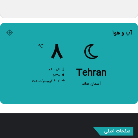
آب و هوا
۸
℃
Tehran
۸º - ۸º
۵۷%
۶.۱۷ کیلومتر/ساعت
آسمان صاف
صفحات اصلی