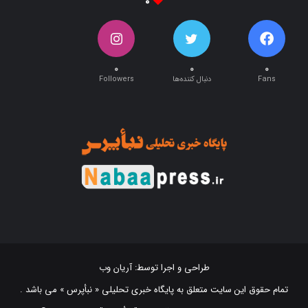
۰
۰
۰
Fans
دنبال کننده‌ها
Followers
طراحی و اجرا توسط:
آریان وب
تمام حقوق این سایت متعلق به پایگاه خبری تحلیلی « نبأپرس » می باشد .
استفاده از اخبار و نقل مطالب با ذکر منبع "‌ نبأپرس " بلامانع است. ©2021