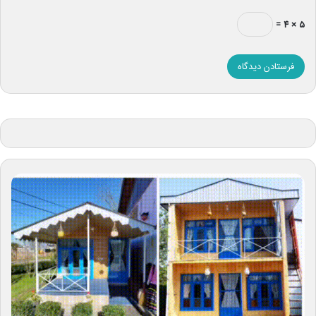
۵ × ۴ =