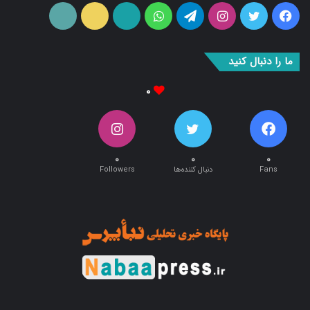
فیس
توییتر
اینستاگرام
تلگرام
واتس
آپارات
ایتا
RSS
بوک
آپ
ما را دنبال کنید
۰
۰
۰
۰
Fans
دنبال کننده‌ها
Followers