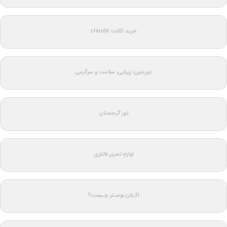
خرید اکانت claude
دورجین؛ زیبایی، سلامت و سرگرمی
تور گرجستان
لوازم تحریر فانتزی
اکـتان بوسـتر چـیست؟