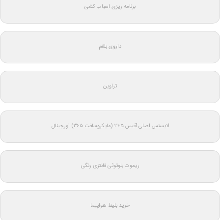
برنامه ریزی اسباب کشی
داروی بلغم
تراوین
لایسنس اصلی آفیس ۳۶۵ (مایکروسافت ۳۶۵) اورجینال
ریموت بلوتوثی فانتزی رنگی
خرید بلیط هواپیما