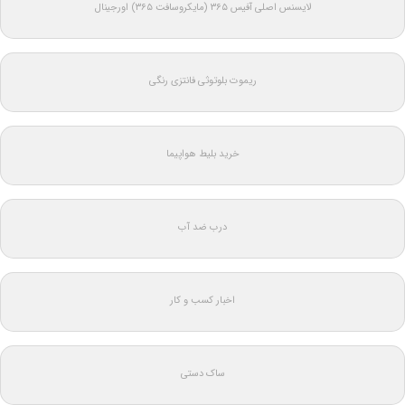
لایسنس اصلی آفیس ۳۶۵ (مایکروسافت ۳۶۵) اورجینال
ریموت بلوتوثی فانتزی رنگی
خرید بلیط هواپیما
درب ضد آب
اخبار کسب و کار
ساک دستی