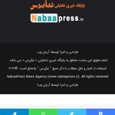
طراحی و اجرا توسط:
آریان وب
تمام حقوق این سایت متعلق به پایگاه خبری تحلیلی « نبأپرس » می باشد .
استفاده از اخبار و نقل مطالب با ذکر منبع "‌ نبأپرس " بلامانع است. ©2021
NabaaPress News Agency (www.nabaapress.ir). All rights reserved
طراحی و اجرا توسط آریان وب!