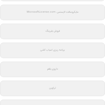
مایکروسافت لایسنس: MicrosoftLicense.com
فروش بلبرینگ
برنامه ریزی اسباب کشی
داروی بلغم
تراوین