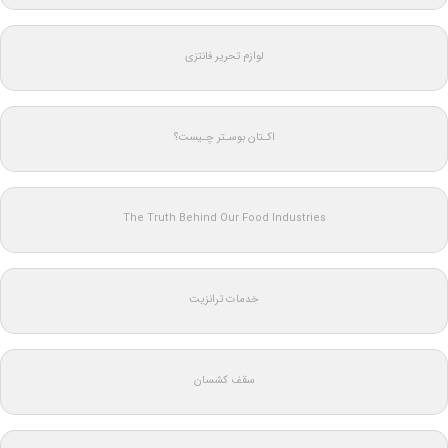
لوازم تحریر فانتزی
اکـتان بوسـتر چـیست؟
The Truth Behind Our Food Industries
خدمات ترانزیت
سقف کشسان