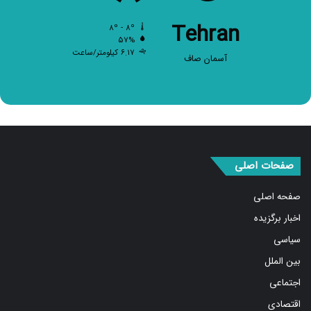
Tehran
۸º - ۸º
۵۷%
۶.۱۷ کیلومتر/ساعت
آسمان صاف
صفحات اصلی
صفحه اصلی
اخبار برگزیده
سیاسی
بین الملل
اجتماعی
اقتصادی