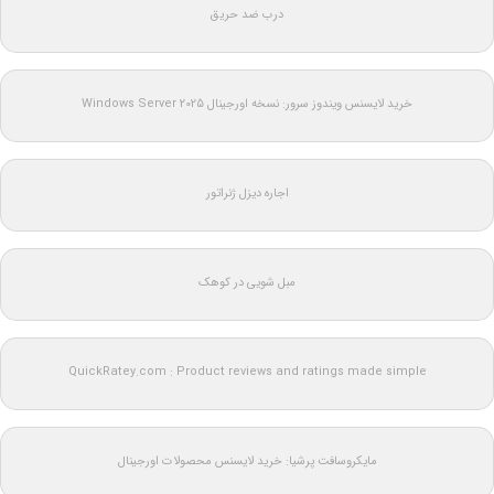
درب ضد حریق
خرید لایسنس ویندوز سرور: نسخه اورجینال Windows Server 2025
اجاره دیزل ژنراتور
مبل شویی در کوهک
QuickRatey.com : Product reviews and ratings made simple
مایکروسافت پرشیا: خرید لایسنس محصولات اورجینال