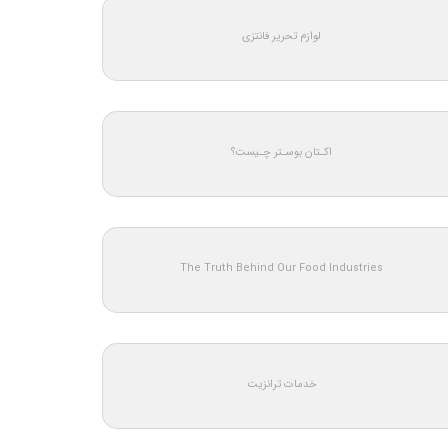
لوازم تحریر فانتزی
اکـتان بوسـتر چـیست؟
The Truth Behind Our Food Industries
خدمات ترانزیت