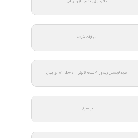
دانلود بازی اندروید از وطن اپ
مجازات شیشه
خرید لایسنس ویندوز 11: نسخه قانونی Windows 11 اورجینال
پرده برقی