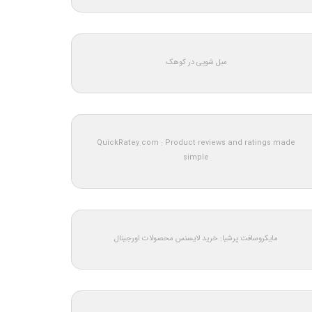
مبل شویی در کوهک
QuickRatey.com : Product reviews and ratings made
simple
مایکروسافت پرشیا: خرید لایسنس محصولات اورجینال