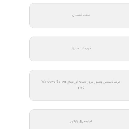
سقف کشسان
درب ضد حریق
خرید لایسنس ویندوز سرور: نسخه اورجینال Windows Server
2025
اجاره دیزل ژنراتور