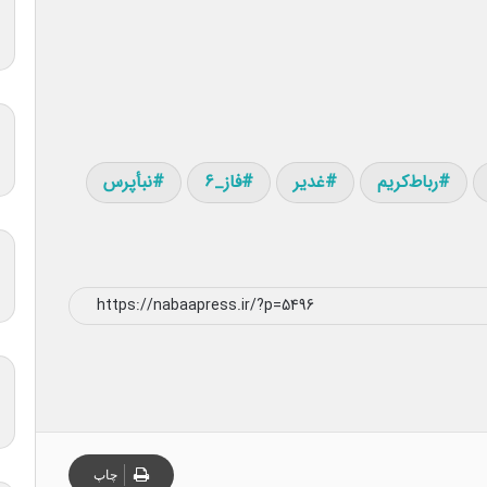
رباط‌کریم
غدیر
فاز_۶
نبأپرس
چاپ