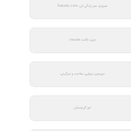
سبزیتو: سبز زندگی کن: Sabzito.com
خرید اکانت claude
دورجین؛ زیبایی، سلامت و سرگرمی
تور گرجستان