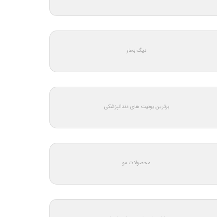
دیگ بخار
برترین یونیت های دندانپزشکی
محصولات مو