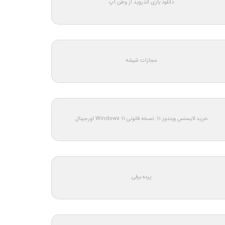
دانلود بازی اندروید از وطن اپ
مجازات شیشه
خرید لایسنس ویندوز 11: نسخه قانونی Windows 11 اورجینال
پرده برقی