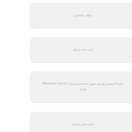
سقف کشسان
درب ضد حریق
خرید لایسنس ویندوز سرور: نسخه اورجینال Windows Server
2025
اجاره دیزل ژنراتور