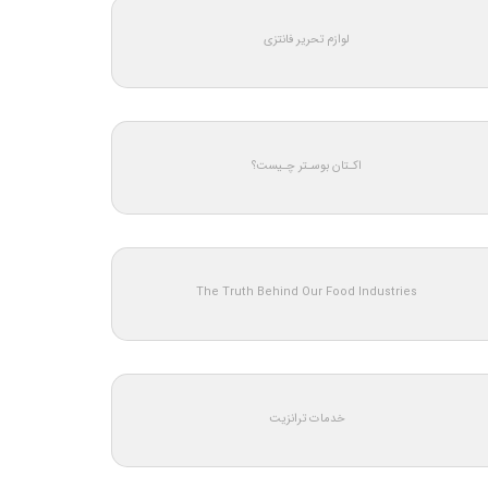
لوازم تحریر فانتزی
اکـتان بوسـتر چـیست؟
The Truth Behind Our Food Industries
خدمات ترانزیت