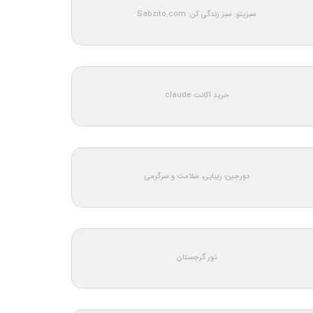
سبزیتو: سبز زندگی کن: Sabzito.com
خرید اکانت claude
دورجین؛ زیبایی، سلامت و سرگرمی
تور گرجستان