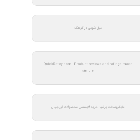
مبل شویی در کوهک
QuickRatey.com : Product reviews and ratings made
simple
مایکروسافت پرشیا: خرید لایسنس محصولات اورجینال