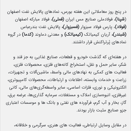
در پنج روز معاملاتی این هفته بورس، نمادهای پالایش نفت اصفهان
(
شپنا)
، فولادملی صنایع مس ایران
(فملی)
، فولاد مبارکه اصفهان
(فولاد)
، پارس فولاد سبزوار
(فسبزوار)،
پالایش نفت بندرعباس
(شبندر)،
آریان کیمیاتک
(کیمیاتک)
و معدنی دماوند
(کدما)
در گروه
نمادهای پُرتراکنش قرار داشتند.
در هفته‌ای که گذشت خودرو و قطعات، صنایع غذایی به‌ جز قند و
شکر، سایر حمل و نقل، استخراج کانه‌های فلزی، محصولات فلزی،
فعالیت های کمکی به نهادهای مالی واسط، ماشین‌آلات و تجهیزات،
زراعت و خدمات وابسته، اطلاعات و ارتباطات، محصولات کامپیوتری،
الکترونیکی و نوری، فلزات اساسی، سایر واسطه‌گری‌های مالی، کانی
غیرفلزی، انبوه‌سازی املاک و مستغلات، سرمایه گذاری‌ها، عرضه برق،
گاز، بخار و آب گرم، فرآورده های نفتی و بانک ها و موسسات اعتباری
جزو صنایع مثبت بازار بودند.
در مقابل وسایل ارتباطی، فعالیت های هنری، سرگرمی و خلاقانه،