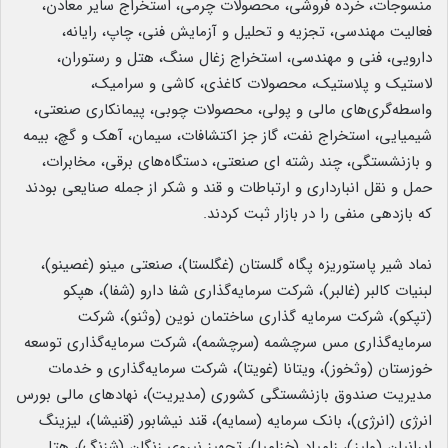
منسوجات، خرده فروشی، محصولات چرمی، استخراج سایر معادن،
فعالیت مهندسی، تجزیه و تحلیل و آزمایش فنی، چاپ، رایانه،
دارویی، فنی و مهندسی، استخراج زغال سنگ، هتل و رستوران،
لاستیک و پلاستیک، محصولات کاغذی، کاشی و سرامیک،
واسطه‌گری‌های مالی و پولی، محصولات چوبی، پیمانکاری صنعتی،
شیمیایی، استخراج نفت، گاز جز اکتشافات، سیمان، آهک و گچ، بیمه
و بازنشستگی، چند رشته ای صنعتی، دستگاه‌های برقی، مخابرات،
حمل و نقل انبارداری و ارتباطات و قند و شکر از جمله صنایعی بودند
که بازدهی منفی را در بازار ثبت کردند.
نماد شیر پاستوریزه پگاه گلستان (غگلستا)، صنعتی مینو (غصینو)،
لبنیات کالبر (غالبر)، شرکت سرمایه‌گذاری شفا دارو (شفا)، هپکو
(تپکو)، شرکت سرمایه گذاری ساختمان نوین (وثنو)، شرکت
سرمایه‌گذاری مس سرچشمه (سرچشمه)، شرکت سرمایه‌گذاری توسعه
خوزستان (وثخوز)، ویتانا (غویتا)، شرکت سرمایه‌گذاری و خدمات
مدیریت صندوق بازنشستگی کشوری (مدیریت)، نهادهای مالی بورس
انرژی (انرژی)، بانک سرمایه (سمایه)، قند نیشابور (قنیشا)، لیزینگ
ایرانیان (ولیز)، زامیاد (خزامیا)، تجهیز نیروی زنگان (شزنگ)، هتل