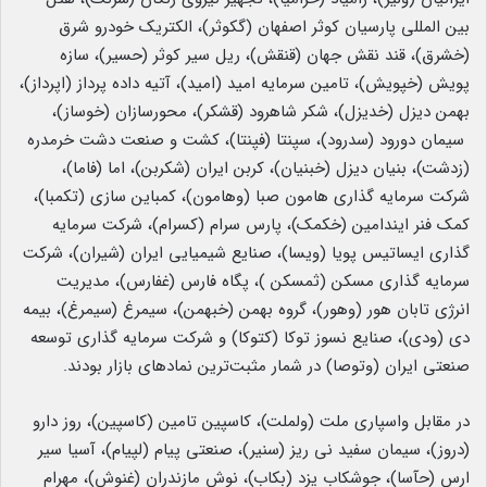
بین المللی پارسیان کوثر اصفهان (گکوثر)، الکتریک خودرو شرق
(خشرق)، قند نقش جهان (قنقش)، ریل سیر کوثر (حسیر)، سازه
پویش (خپویش)، تامین سرمایه امید (امید)، آتیه داده پرداز (اپرداز)،
بهمن دیزل (خدیزل)، شکر شاهرود (قشکر)، محورسازان (خوساز)،
سیمان دورود (سدرود)، سپنتا (فپنتا)، کشت و صنعت دشت خرمدره
(زدشت)،‌ بنیان دیزل (خبنیان)، کربن ایران (شکربن)، اما (فاما)،
شرکت سرمایه گذاری هامون صبا (وهامون)، کمباین سازی (تکمبا)،
کمک فنر ایندامین (خکمک)، پارس سرام (کسرام)، شرکت سرمایه
گذاری ایساتیس پویا (ویسا)، صنایع شیمیایی ایران (شیران)، شرکت
سرمایه گذاری مسکن (ثمسکن )، پگاه فارس (غفارس)، مدیریت
انرژی تابان هور (وهور)، گروه بهمن (خبهمن)، سیمرغ (سیمرغ)، بیمه
دی (ودی)، صنایع نسوز توکا (کتوکا) و شرکت سرمایه گذاری توسعه
صنعتی ایران (وتوصا) در شمار مثبت‌ترین نمادهای بازار بودند.
در مقابل واسپاری ملت (ولملت)، کاسپین تامین (کاسپین)، روز دارو
(دروز)، سیمان سفید نی ریز (سنیر)، صنعتی پیام (لپیام)، آسیا سیر
ارس (حآسا)، جوشکاب یزد (بکاب)، نوش مازندران (غنوش)، مهرام