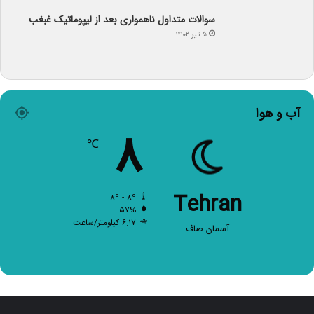
سوالات متداول ناهمواری بعد از لیپوماتیک غبغب
۵ تیر ۱۴۰۲
آب و هوا
۸
℃
Tehran
۸º - ۸º
۵۷%
۶.۱۷ کیلومتر/ساعت
آسمان صاف