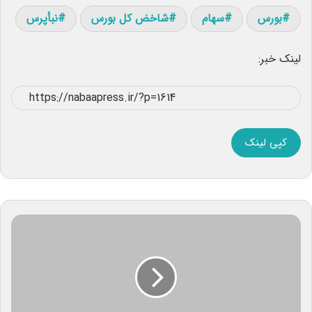
بورس
سهام
شاخض کل بورس
نبأپرس
لینک خبر:
کپی لینک