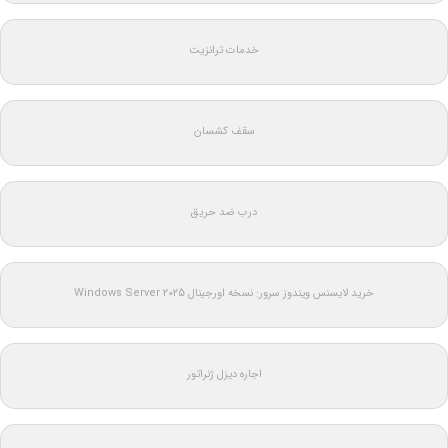
خدمات ترانزیت
سقف کشسان
درب ضد حریق
خرید لایسنس ویندوز سرور: نسخه اورجینال Windows Server 2025
اجاره دیزل ژنراتور