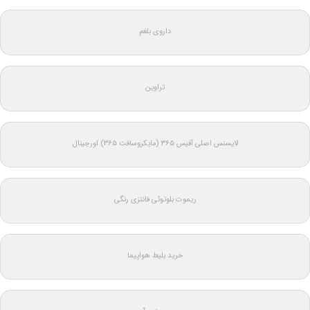
داروی بلغم
تراوین
لایسنس اصلی آفیس ۳۶۵ (مایکروسافت ۳۶۵) اورجینال
ریموت بلوتوثی فانتزی رنگی
خرید بلیط هواپیما