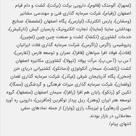
(غمهرا)، آلومتک (فالوم)، دارویی برکت (برکت)، کشت و دام قیام
اصفهان (زقیام)، شرکت سرمایه گذاری فنی و مهندسی مشانیر
(ومشان)، پارس الکتریک (لپارس)، پگاه اصفهان (غشصفا)، صنایع
بهداشتی ساینا (ساینا)، تجارت الکترونیک پارسیان کیش (تاپکیش)،
خدمات کشاورزی (تکشا)، کشت و صنعت چین چین (غچین)،
پتروشیمی زاگرس (زاگرس)، شرکت سرمایه گذاری فلات ایرانیان
(فلات)، فولاد افرا سپاهان (فافزا)، عمران و توسعه فارس (ثفارس)،
آ.س.پ (آ.س.پ)، مرآت پولاد (تپولا)، کشاورزی مکانیزه اصفهان
کشت (زکشت)، سبحان آنکولوژی (دسانکو)، کشتیرانی دریای خزر
(حخزر)، پگاه آذربایجان شرقی (غپآذر)، شرکت سرمایه گذاری لقمان
(ولقمان)، شرکت سرمایه گذاری میراث فرهنگی و گردشگری (سمگا)،
تکین کو (رتکو)، رایان هم افزا (رافزا)، سیمان اصفهان (سصفها)، گروه
توسعه هنر ایران (وهنر)، ریل پرداز نوآفرین (حآفرین)، دارویی ره آورد
تامین (درهآور) و لیزینگ رازی (ولراز) از جمله نمادهای منفی
معاملاتی در بازار بودند.
انتهای پیام/